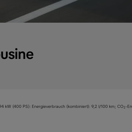
ousine
294 kW (400 PS):
Energieverbrauch (kombiniert): 9,2 l/100 km
;
CO
-Em
2