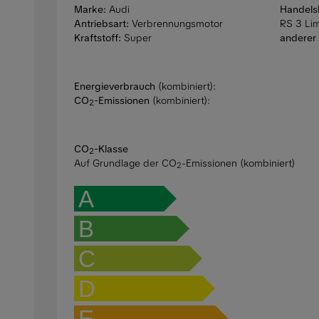
Marke:
Audi
Handels
Antriebsart:
Verbrennungsmotor
RS 3 Li
Kraftstoff:
Super
anderer 
Energieverbrauch
(kombiniert):
CO
-Emissionen
(kombiniert):
2
CO
-Klasse
2
Auf Grundlage der CO
-Emissionen (kombiniert)
2
A
B
C
D
E