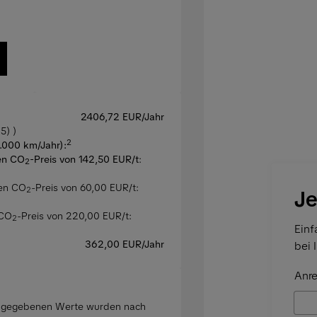
2406,72 EUR/Jahr
5) )
2
5.000 km/Jahr):
en CO
-Preis von 142,50 EUR/t
:
2
hen CO
-Preis von 60,00 EUR/t:
2
Je
 CO
-Preis von 220,00 EUR/t:
2
Einf
362,00 EUR/Jahr
bei 
Anre
angegebenen Werte wurden nach