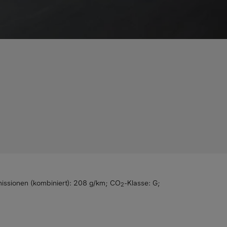
issionen (kombiniert): 208 g/km
;
CO
-Klasse: G
;
2