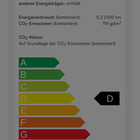
anderer Energieträger:
entfällt
Energieverbrauch
(kombiniert):
5,2 l/100 km
1
CO
-Emissionen
(kombiniert):
119 g/km
2
CO
-Klasse
2
Auf Grundlage der CO
-Emissionen (kombiniert)
2
A
B
C
D
D
E
F
G