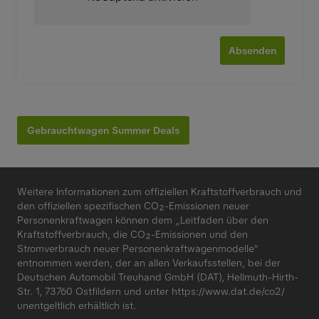
Absenden
Gebrauchtwagen Summer Deals
Weitere Informationen zum offiziellen Kraftstoffverbrauch und
den offiziellen spezifischen CO₂-Emissionen neuer
Personenkraftwagen können dem „Leitfaden über den
Kraftstoffverbrauch, die CO₂-Emissionen und den
Stromverbrauch neuer Personenkraftwagenmodelle“
entnommen werden, der an allen Verkaufsstellen, bei der
Deutschen Automobil Treuhand GmbH (DAT), Hellmuth-Hirth-
Str. 1, 73760 Ostfildern und unter
https://www.dat.de/co2/
unentgeltlich erhältlich ist.