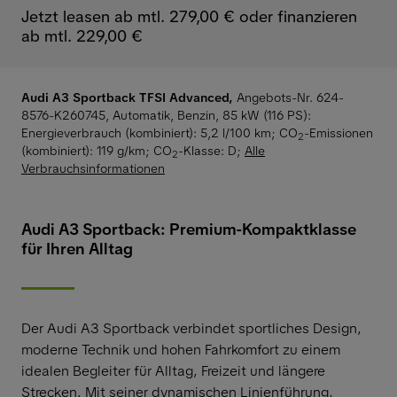
Jetzt leasen ab mtl. 279,00 € oder finanzieren
ab mtl. 229,00 €
Audi A3 Sportback TFSI Advanced,
Angebots-Nr. 624-
8576-K260745, Automatik, Benzin, 85 kW (116 PS):
Energieverbrauch (kombiniert): 5,2 l/100 km
;
CO
-Emissionen
2
(kombiniert): 119 g/km
;
CO
-Klasse: D
;
Alle
2
Verbrauchsinformationen
Audi A3 Sportback: Premium-Kompaktklasse
für Ihren Alltag
Der Audi A3 Sportback verbindet sportliches Design,
moderne Technik und hohen Fahrkomfort zu einem
idealen Begleiter für Alltag, Freizeit und längere
Strecken. Mit seiner dynamischen Linienführung,