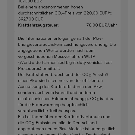
1071,00 EUR
Bei einem angenommenen hohen
durchschnittlichen CO
-Preis von 220,00 EUR/t:
2
3927,00 EUR
Kraftfahrzeugsteuer:
78,00 EUR/Jahr
Die Informationen erfolgen gemäß der Pkw-
Energieverbrauchskennzeichnungsverordnung. Die
angegebenen Werte wurden nach dem
vorgeschriebenen Messverfahren WLTP
(Worldwide harmonised Light-duty vehicles Test
Procedures) ermittelt.
Der Kraftstoffverbrauch und der CO₂-Ausstoß
eines Pkw sind nicht nur von der effizienten
Ausnutzung des Kraftstoffs durch den Pkw,
sondern auch vom Fahrstil und anderen
nichttechnischen Faktoren abhängig. CO₂ ist das
für die Erderwärmung hauptsächlich
verantwortliche Treibhausgas.
Ein Leitfaden über den Kraftstoffverbrauch und
die CO₂-Emissionen aller in Deutschland
angebotenen neuen Pkw-Modelle ist unentgeltlich
einsehbar an jedem Verkaufsort in Deutschland,