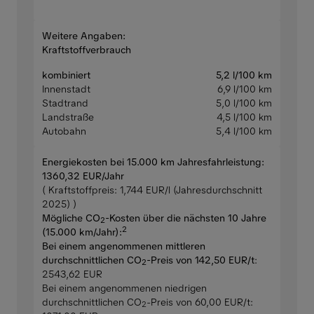
Weitere Angaben:
Kraftstoffverbrauch
kombiniert
5,2 l/100 km
Innenstadt
6,9 l/100 km
Stadtrand
5,0 l/100 km
Landstraße
4,5 l/100 km
Autobahn
5,4 l/100 km
Energiekosten bei 15.000 km Jahresfahrleistung:
1360,32 EUR/Jahr
( Kraftstoffpreis: 1,744 EUR/l (Jahresdurchschnitt
2025) )
Mögliche CO
-Kosten über die nächsten 10 Jahre
2
2
(15.000 km/Jahr):
Bei einem angenommenen mittleren
durchschnittlichen CO
-Preis von 142,50 EUR/t
:
2
2543,62 EUR
Bei einem angenommenen niedrigen
durchschnittlichen CO
-Preis von 60,00 EUR/t:
2