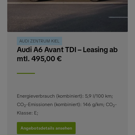
AUDI ZENTRUM KIEL
Audi A6 Avant TDI – Leasing ab
mtl. 495,00 €
Energieverbrauch (kombiniert): 5,9 l/100 km
;
CO
-Emissionen (kombiniert): 146 g/km
;
CO
-
2
2
Klasse: E
;
Angebotsdetails ansehen