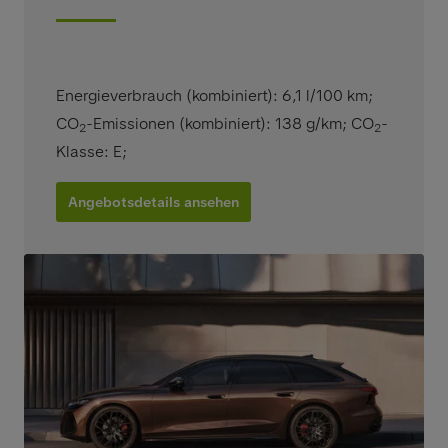
Energieverbrauch (kombiniert): 6,1 l/100 km
;
CO
-Emissionen (kombiniert): 138 g/km
;
CO
-
2
2
Klasse: E
;
Angebotsdetails ansehen