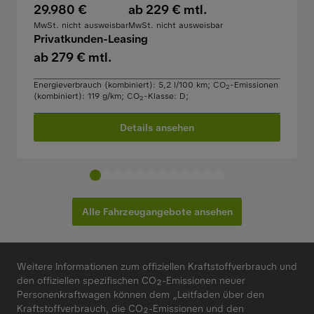
29.980 €
ab 229 € mtl.
MwSt. nicht ausweisbar
MwSt. nicht ausweisbar
Privatkunden-Leasing
ab 279 € mtl.
Energieverbrauch (kombiniert): 5,2 l/100 km
;
CO
-Emissionen
2
(kombiniert): 119 g/km
;
CO
-Klasse: D
;
2
Details ansehen
Alle Fahrzeugangebote ansehen
Weitere Informationen zum offiziellen Kraftstoffverbrauch und
den offiziellen spezifischen CO₂-Emissionen neuer
Personenkraftwagen können dem „Leitfaden über den
Kraftstoffverbrauch, die CO₂-Emissionen und den