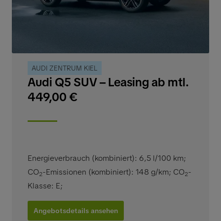
AUDI ZENTRUM KIEL
Audi Q5 SUV – Leasing ab mtl.
449,00 €
Energieverbrauch (kombiniert): 6,5 l/100 km
;
CO
-Emissionen (kombiniert): 148 g/km
;
CO
-
2
2
Klasse: E
;
Angebotsdetails ansehen