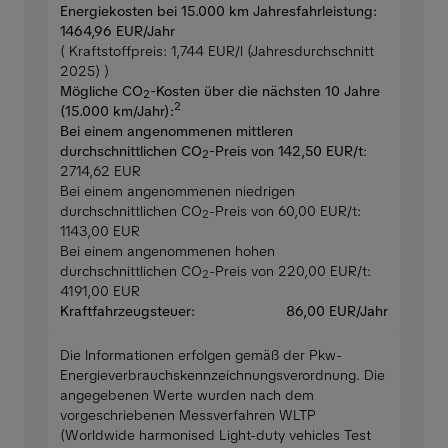
Energiekosten bei 15.000 km Jahresfahrleistung:
1464,96 EUR/Jahr
( Kraftstoffpreis: 1,744 EUR/l (Jahresdurchschnitt
2025) )
Mögliche CO
-Kosten über die nächsten 10 Jahre
2
2
(15.000 km/Jahr):
Bei einem angenommenen mittleren
durchschnittlichen CO
-Preis von 142,50 EUR/t
:
2
2714,62 EUR
Bei einem angenommenen niedrigen
durchschnittlichen CO
-Preis von 60,00 EUR/t:
2
1143,00 EUR
Bei einem angenommenen hohen
durchschnittlichen CO
-Preis von 220,00 EUR/t:
2
4191,00 EUR
Kraftfahrzeugsteuer:
86,00 EUR/Jahr
Die Informationen erfolgen gemäß der Pkw-
Energieverbrauchskennzeichnungsverordnung. Die
angegebenen Werte wurden nach dem
vorgeschriebenen Messverfahren WLTP
(Worldwide harmonised Light-duty vehicles Test