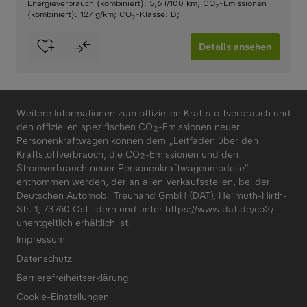
Energieverbrauch (kombiniert): 5,6 l/100 km
;
CO
-Emissionen
2
(kombiniert): 127 g/km
;
CO
-Klasse: D
;
2
Details ansehen
Weitere Informationen zum offiziellen Kraftstoffverbrauch und
den offiziellen spezifischen CO₂-Emissionen neuer
Personenkraftwagen können dem „Leitfaden über den
Kraftstoffverbrauch, die CO₂-Emissionen und den
Stromverbrauch neuer Personenkraftwagenmodelle“
entnommen werden, der an allen Verkaufsstellen, bei der
Deutschen Automobil Treuhand GmbH (DAT), Hellmuth-Hirth-
Str. 1, 73760 Ostfildern und unter
https://www.dat.de/co2/
unentgeltlich erhältlich ist.
Impressum
Datenschutz
Barrierefreiheitserklärung
Cookie-Einstellungen