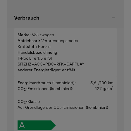
Verbrauch
Marke:
Volkswagen
Antriebsart:
Verbrennungsmotor
Kraftstoff:
Benzin
Handelsbezeichnung:
T-Roc Life 1.5 eTSI
SITZHZ+ACC+PDC+RFK+CARPLAY
anderer Energieträger:
entfällt
Energieverbrauch
(kombiniert):
5,6 l/100 km
1
CO
-Emissionen
(kombiniert):
127 g/km
2
CO
-Klasse
2
Auf Grundlage der CO
-Emissionen (kombiniert)
2
A