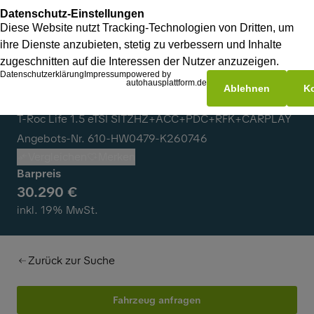
Volkswagen T-Roc
T-Roc Life 1.5 eTSI SITZHZ+ACC+PDC+RFK+CARPLAY
Angebots-Nr. 610-HW0479-K260746
Vergleichen
Merken
Barpreis
30.290 €
inkl. 19% MwSt.
Zurück zur Suche
Fahrzeug anfragen