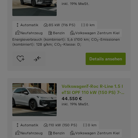
inkl. 19% MwSt.
Doppelkupplungsgetriebe
DSG
Automatik
85 kW (116 PS)
0 km
Neufahrzeug
Benzin
Volkswagen Zentrum Kiel
Energieverbrauch (kombiniert): 5,6 l/100 km
;
CO
-Emissionen
2
(kombiniert): 128 g/km
;
CO
-Klasse: D
;
2
Details ansehen
VolkswagenT-Roc R-Line 1.5 l
eTSI OPF 110 kW (150 PS) 7-
Gang-
44.550 €
inkl. 19% MwSt.
Doppelkupplungsgetriebe
DSG
Automatik
110 kW (150 PS)
0 km
Neufahrzeug
Benzin
Volkswagen Zentrum Kiel