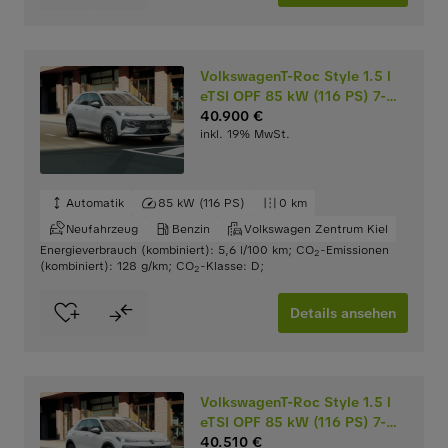
VolkswagenT-Roc Style 1.5 l
eTSI OPF 85 kW (116 PS) 7-
Gang-
40.900 €
inkl. 19% MwSt.
Doppelkupplungsgetriebe
DSG
Automatik
85 kW (116 PS)
0 km
Neufahrzeug
Benzin
Volkswagen Zentrum Kiel
Energieverbrauch (kombiniert): 5,6 l/100 km
;
CO
-Emissionen
2
(kombiniert): 128 g/km
;
CO
-Klasse: D
;
2
Details ansehen
VolkswagenT-Roc Style 1.5 l
eTSI OPF 85 kW (116 PS) 7-
Gang-
40.510 €