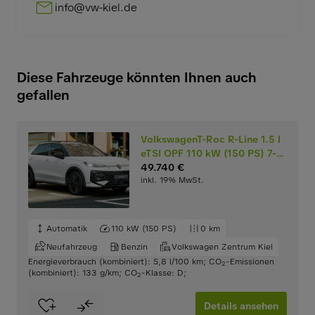
info@vw-kiel.de
Diese Fahrzeuge könnten Ihnen auch
gefallen
VolkswagenT-Roc R-Line 1.5 l
eTSI OPF 110 kW (150 PS) 7-
Gang-
49.740 €
inkl. 19% MwSt.
Doppelkupplungsgetriebe
DSG
Automatik
110 kW (150 PS)
0 km
Neufahrzeug
Benzin
Volkswagen Zentrum Kiel
Energieverbrauch (kombiniert): 5,8 l/100 km
;
CO
-Emissionen
2
(kombiniert): 133 g/km
;
CO
-Klasse: D
;
2
Details ansehen