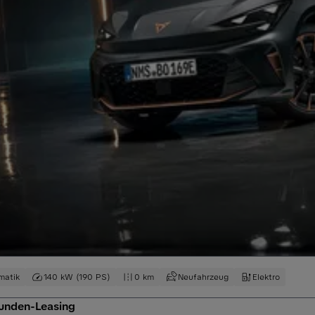
matik
140 kW (190 PS)
0 km
Neufahrzeug
Elektro
kunden-Leasing