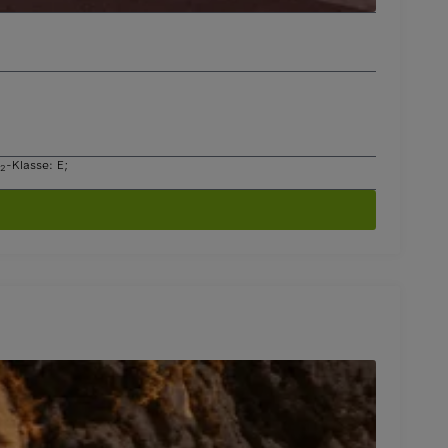
-Klasse: E
;
2