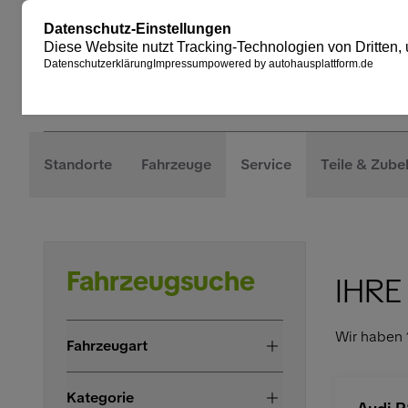
Standorte
Fahrzeuge
Service
Teile & Zube
Fahrzeugsuche
IHRE
Wir haben
Fahrzeugart
Kategorie