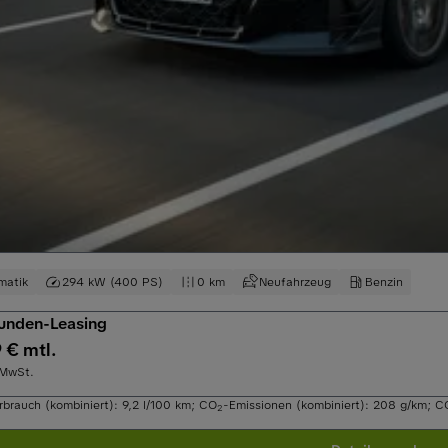
matik
294 kW (400 PS)
0 km
Neufahrzeug
Benzin
kunden-Leasing
 € mtl.
 MwSt.
rbrauch (kombiniert): 9,2 l/100 km
;
CO
-Emissionen (kombiniert): 208 g/km
;
C
2