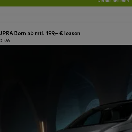
Details ansehen
PRA Born ab mtl. 199,– € leasen
40 kW