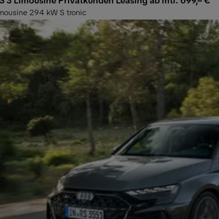
S 3 Limousine Privatkunden Leasing ab mtl. 699,– €
mousine 294 kW S tronic