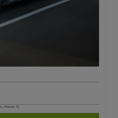
O
-Klasse: G
;
2