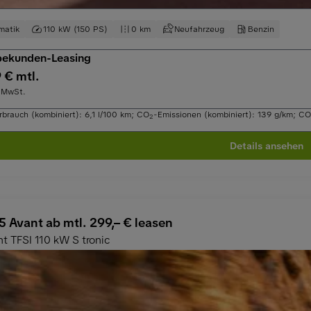
matik
110 kW (150 PS)
0 km
Neufahrzeug
Benzin
ekunden-Leasing
 € mtl.
 MwSt.
rbrauch (kombiniert): 6,1 l/100 km
;
CO
-Emissionen (kombiniert): 139 g/km
;
CO
2
Details ansehen
5 Avant ab mtl. 299,– € leasen
t TFSI 110 kW S tronic