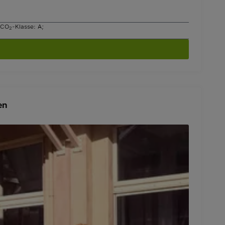
CO
-Klasse: A
;
2
en