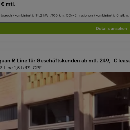
 € mtl.
rbrauch (kombiniert): 14,2 kWh/100 km
;
CO
-Emissionen (kombiniert): 0 g/km
;
2
Details ansehen
uan R-Line für Geschäftskunden ab mtl. 249,– € leas
R-Line 1,5 l eTSI OPF