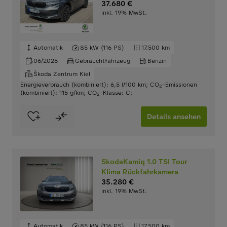
37.680 €
inkl. 19% MwSt.
Automatik
85 kW (116 PS)
17.500 km
06/2026
Gebrauchtfahrzeug
Benzin
Škoda Zentrum Kiel
Energieverbrauch (kombiniert): 6,5 l/100 km
;
CO
-Emissionen
2
(kombiniert): 115 g/km
;
CO
-Klasse: C
;
2
Details ansehen
SkodaKamiq 1.0 TSI Tour
Klima Rückfahrkamera
35.280 €
inkl. 19% MwSt.
Automatik
85 kW (116 PS)
17.500 km