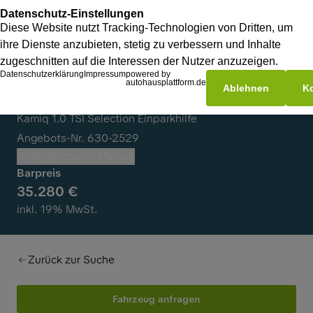
Skoda Kamiq
Kamiq 1.0 TSI Selection Einparkhilfe
Angebots-Nr. 630-2529
Vergleichen
Merken
Barpreis
35.280 €
inkl. 19% MwSt.
Zurück zur Suche
Fahrzeug anfragen