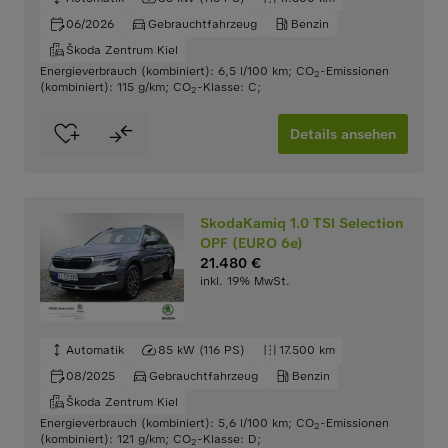
06/2026
Gebrauchtfahrzeug
Benzin
Škoda Zentrum Kiel
Energieverbrauch (kombiniert): 6,5 l/100 km
;
CO
-Emissionen
2
(kombiniert): 115 g/km
;
CO
-Klasse: C
;
2
Details ansehen
SkodaKamiq 1.0 TSI Selection
OPF (EURO 6e)
21.480 €
inkl. 19% MwSt.
Automatik
85 kW (116 PS)
17.500 km
08/2025
Gebrauchtfahrzeug
Benzin
Škoda Zentrum Kiel
Energieverbrauch (kombiniert): 5,6 l/100 km
;
CO
-Emissionen
2
(kombiniert): 121 g/km
;
CO
-Klasse: D
;
2