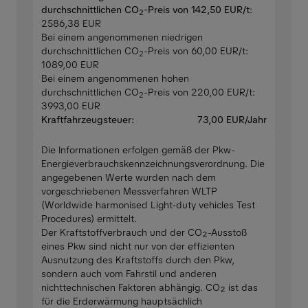
durchschnittlichen CO
-Preis von 142,50 EUR/t
:
2
2586,38 EUR
Bei einem angenommenen niedrigen
durchschnittlichen CO
-Preis von 60,00 EUR/t:
2
1089,00 EUR
Bei einem angenommenen hohen
durchschnittlichen CO
-Preis von 220,00 EUR/t:
2
3993,00 EUR
Kraftfahrzeugsteuer:
73,00 EUR/Jahr
Die Informationen erfolgen gemäß der Pkw-
Energieverbrauchskennzeichnungsverordnung. Die
angegebenen Werte wurden nach dem
vorgeschriebenen Messverfahren WLTP
(Worldwide harmonised Light-duty vehicles Test
Procedures) ermittelt.
Der Kraftstoffverbrauch und der CO₂-Ausstoß
eines Pkw sind nicht nur von der effizienten
Ausnutzung des Kraftstoffs durch den Pkw,
sondern auch vom Fahrstil und anderen
nichttechnischen Faktoren abhängig. CO₂ ist das
für die Erderwärmung hauptsächlich