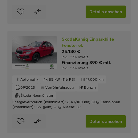
Details ansehen
SkodaKamiq Einparkhilfe
Fenster el.
25.180 €
inkl. 19% MwSt.
Finanzierung 390 € mtl.
inkl. 19% MwSt.
Automatik
85 kW (116 PS)
17.000 km
09/2025
Vorführfahrzeug
Benzin
Škoda Neumünster
Energieverbrauch (kombiniert): 6,4 l/100 km
;
CO
-Emissionen
2
(kombiniert): 127 g/km
;
CO
-Klasse: D
;
2
Details ansehen