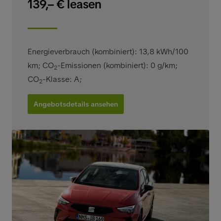
139,– € leasen
Energieverbrauch (kombiniert): 13,8 kWh/100
km
;
CO
-Emissionen (kombiniert): 0 g/km
;
2
CO
-Klasse: A
;
2
Angebotsdetails ansehen