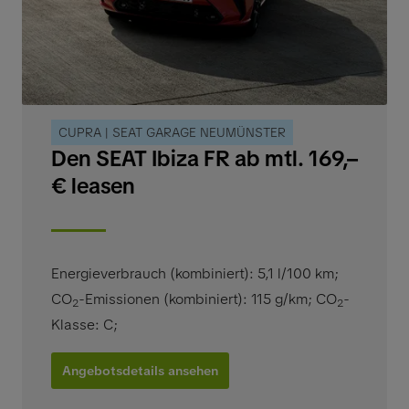
CUPRA | SEAT GARAGE NEUMÜNSTER
Den SEAT Ibiza FR ab mtl. 169,–
€ leasen
Energieverbrauch (kombiniert): 5,1 l/100 km
;
CO
-Emissionen (kombiniert): 115 g/km
;
CO
-
2
2
Klasse: C
;
Angebotsdetails ansehen