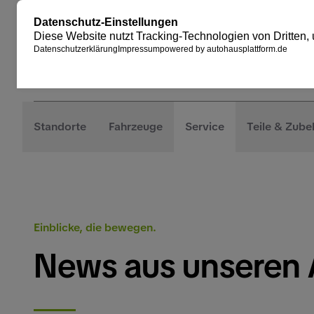
Standorte
Fahrzeuge
Service
Teile & Zube
Einblicke, die bewegen.
News aus unseren 