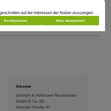
Adresse
Schmidt & Hoffmann Neumünster
GmbH & Co. KG
Altonaer Straße 111