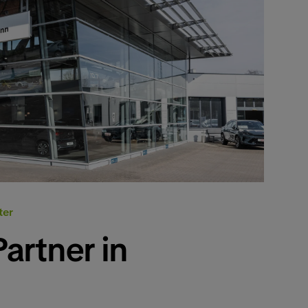
ter
artner in