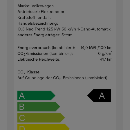
Marke:
Volkswagen
Antriebsart:
Elektromotor
Kraftstoff:
entfällt
Handelsbezeichnung:
ID.3 Neo Trend 125 kW 50 kWh 1-Gang-Automatik
anderer Energieträger:
Strom
Energieverbrauch
(kombiniert):
14,0 kWh/100 km
1
CO
-Emissionen
(kombiniert):
0 g/km
2
Elektrische Reichweite
:
417 km
CO
-Klasse
2
Auf Grundlage der CO
-Emissionen (kombiniert)
2
A
A
B
C
D