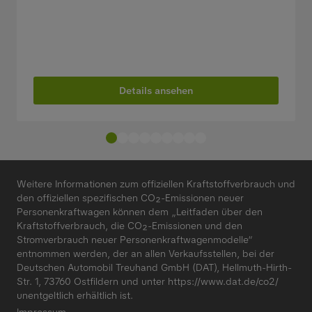
Details ansehen
Weitere Informationen zum offiziellen Kraftstoffverbrauch und
den offiziellen spezifischen CO₂-Emissionen neuer
Personenkraftwagen können dem „Leitfaden über den
Kraftstoffverbrauch, die CO₂-Emissionen und den
Stromverbrauch neuer Personenkraftwagenmodelle“
entnommen werden, der an allen Verkaufsstellen, bei der
Deutschen Automobil Treuhand GmbH (DAT), Hellmuth-Hirth-
Str. 1, 73760 Ostfildern und unter
https://www.dat.de/co2/
unentgeltlich erhältlich ist.