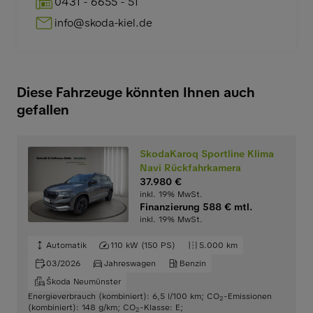
0431 - 6655 - 51
info@skoda-kiel.de
Diese Fahrzeuge könnten Ihnen auch
gefallen
SkodaKaroq Sportline Klima
Navi Rückfahrkamera
37.980 €
inkl. 19% MwSt.
Finanzierung 588 € mtl.
inkl. 19% MwSt.
Automatik
110 kW (150 PS)
5.000 km
03/2026
Jahreswagen
Benzin
Škoda Neumünster
Energieverbrauch (kombiniert): 6,5 l/100 km
;
CO
-Emissionen
2
(kombiniert): 148 g/km
;
CO
-Klasse: E
;
2