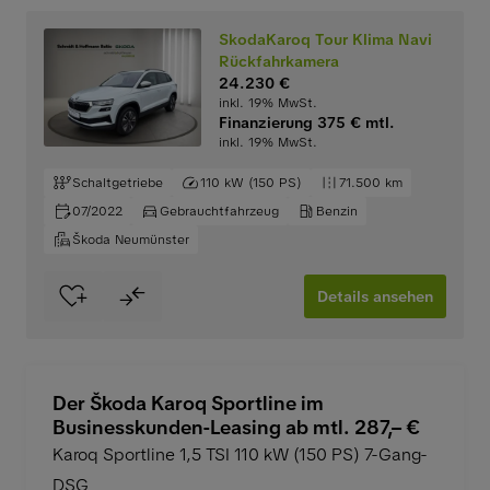
SkodaKaroq Tour Klima Navi
Rückfahrkamera
24.230 €
inkl. 19% MwSt.
Finanzierung 375 € mtl.
inkl. 19% MwSt.
Schaltgetriebe
110 kW (150 PS)
71.500 km
07/2022
Gebrauchtfahrzeug
Benzin
Škoda Neumünster
Details ansehen
Der Škoda Karoq Sportline im
Businesskunden-Leasing ab mtl. 287,– €
Karoq Sportline 1,5 TSI 110 kW (150 PS) 7-Gang-
DSG