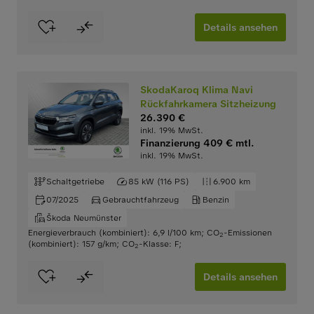
Details ansehen
SkodaKaroq Klima Navi
Rückfahrkamera Sitzheizung
26.390 €
inkl. 19% MwSt.
Finanzierung 409 € mtl.
inkl. 19% MwSt.
Schaltgetriebe
85 kW (116 PS)
6.900 km
07/2025
Gebrauchtfahrzeug
Benzin
Škoda Neumünster
Energieverbrauch (kombiniert): 6,9 l/100 km
;
CO
-Emissionen
2
(kombiniert): 157 g/km
;
CO
-Klasse: F
;
2
Details ansehen