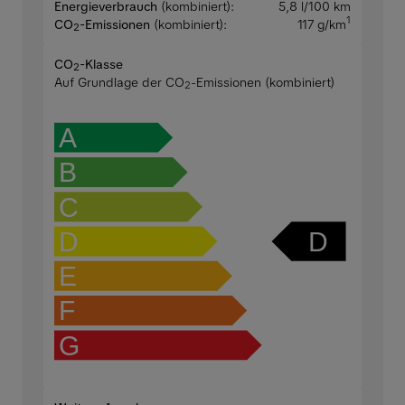
Energieverbrauch
(kombiniert):
5,8 l/100 km
1
CO
-Emissionen
(kombiniert):
117 g/km
2
CO
-Klasse
2
Auf Grundlage der CO
-Emissionen (kombiniert)
2
A
B
C
D
D
E
F
G