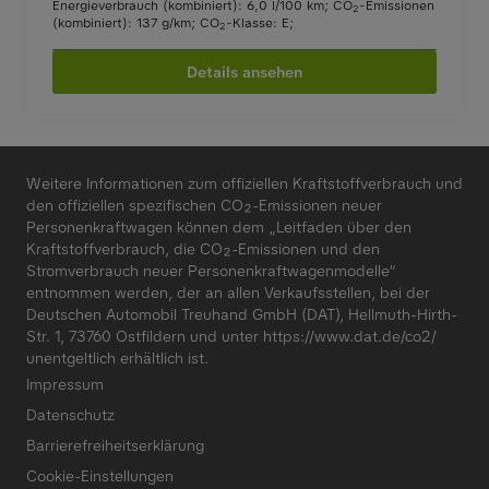
Energieverbrauch (kombiniert): 6,0 l/100 km
;
CO
-Emissionen
2
(kombiniert): 137 g/km
;
CO
-Klasse: E
;
2
Details ansehen
Weitere Informationen zum offiziellen Kraftstoffverbrauch und
den offiziellen spezifischen CO₂-Emissionen neuer
Personenkraftwagen können dem „Leitfaden über den
Kraftstoffverbrauch, die CO₂-Emissionen und den
Stromverbrauch neuer Personenkraftwagenmodelle“
entnommen werden, der an allen Verkaufsstellen, bei der
Deutschen Automobil Treuhand GmbH (DAT), Hellmuth-Hirth-
Str. 1, 73760 Ostfildern und unter
https://www.dat.de/co2/
unentgeltlich erhältlich ist.
Impressum
Datenschutz
Barrierefreiheitserklärung
Cookie-Einstellungen