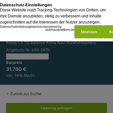
Skoda Karoq
Karoq 1.5 TSI Balance Klima Navi Rückfahrkamera
Angebots-Nr. 630-2478
Vergleichen
Merken
Barpreis
31.780 €
inkl. 19% MwSt.
Zurück zur Suche
Fahrzeug anfragen