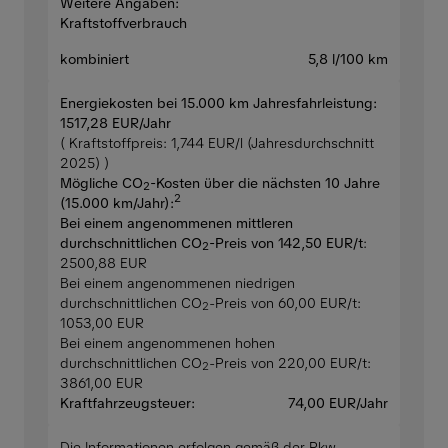
Weitere Angaben:
Kraftstoffverbrauch
kombiniert
5,8 l/100 km
Energiekosten bei 15.000 km Jahresfahrleistung:
1517,28 EUR/Jahr
( Kraftstoffpreis: 1,744 EUR/l (Jahresdurchschnitt
2025) )
Mögliche CO
-Kosten über die nächsten 10 Jahre
2
2
(15.000 km/Jahr):
Bei einem angenommenen mittleren
durchschnittlichen CO
-Preis von 142,50 EUR/t
:
2
2500,88 EUR
Bei einem angenommenen niedrigen
durchschnittlichen CO
-Preis von 60,00 EUR/t:
2
1053,00 EUR
Bei einem angenommenen hohen
durchschnittlichen CO
-Preis von 220,00 EUR/t:
2
3861,00 EUR
Kraftfahrzeugsteuer:
74,00 EUR/Jahr
Die Informationen erfolgen gemäß der Pkw-