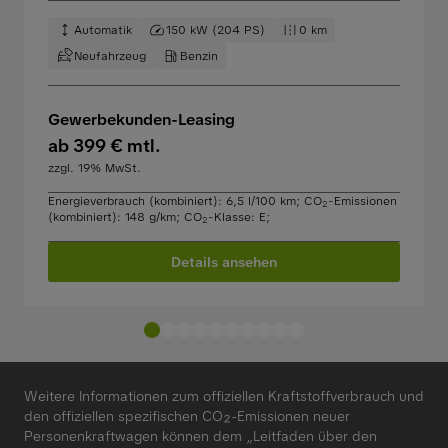
Automatik
150 kW (204 PS)
0 km
Neufahrzeug
Benzin
Gewerbekunden-Leasing
ab 399 € mtl.
zzgl. 19% MwSt.
Energieverbrauch (kombiniert): 6,5 l/100 km
;
CO
-Emissionen
2
(kombiniert): 148 g/km
;
CO
-Klasse: E
;
2
Details ansehen
Weitere Informationen zum offiziellen Kraftstoffverbrauch und
den offiziellen spezifischen CO₂-Emissionen neuer
Personenkraftwagen können dem „Leitfaden über den