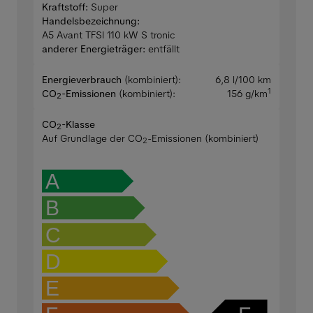
Kraftstoff:
Super
Handelsbezeichnung:
A5 Avant TFSI 110 kW S tronic
anderer Energieträger:
entfällt
Energieverbrauch
(kombiniert):
6,8 l/100 km
1
CO
-Emissionen
(kombiniert):
156 g/km
2
CO
-Klasse
2
Auf Grundlage der CO
-Emissionen (kombiniert)
2
A
B
C
D
E