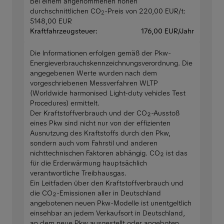
Bei einem angenommenen hohen
durchschnittlichen CO
-Preis von 220,00 EUR/t:
2
5148,00 EUR
Kraftfahrzeugsteuer:
176,00 EUR/Jahr
Die Informationen erfolgen gemäß der Pkw-
Energieverbrauchskennzeichnungsverordnung. Die
angegebenen Werte wurden nach dem
vorgeschriebenen Messverfahren WLTP
(Worldwide harmonised Light-duty vehicles Test
Procedures) ermittelt.
Der Kraftstoffverbrauch und der CO₂-Ausstoß
eines Pkw sind nicht nur von der effizienten
Ausnutzung des Kraftstoffs durch den Pkw,
sondern auch vom Fahrstil und anderen
nichttechnischen Faktoren abhängig. CO₂ ist das
für die Erderwärmung hauptsächlich
verantwortliche Treibhausgas.
Ein Leitfaden über den Kraftstoffverbrauch und
die CO₂-Emissionen aller in Deutschland
angebotenen neuen Pkw-Modelle ist unentgeltlich
einsehbar an jedem Verkaufsort in Deutschland,
an dem neue Pkw ausgestellt oder angeboten