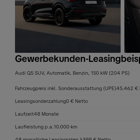
Gewerbekunden-Leasingbeispi
Audi Q5 SUV,
Automatik, Benzin, 150 kW (204 PS)
Fahrzeugpreis inkl. Sonderausstattung (UPE)
45.462 € 
Leasingsonderzahlung
0 € Netto
Laufzeit
48 Monate
Laufleistung p.a.
10.000 km
48 monatliche Leasingraten à
399 € Netto