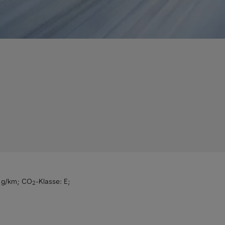
8 g/km
;
CO
-Klasse: E
;
2