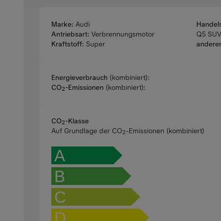
Marke:
Audi
Handel
Antriebsart:
Verbrennungsmotor
Q5 SU
Kraftstoff:
Super
anderer
Energieverbrauch
(kombiniert):
CO
-Emissionen
(kombiniert):
2
CO
-Klasse
2
Auf Grundlage der CO
-Emissionen (kombiniert)
2
A
B
C
D