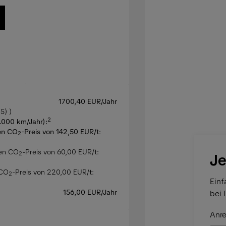
1700,40 EUR/Jahr
5) )
2
5.000 km/Jahr):
en CO
-Preis von 142,50 EUR/t
:
2
hen CO
-Preis von 60,00 EUR/t:
2
Je
 CO
-Preis von 220,00 EUR/t:
2
Einf
156,00 EUR/Jahr
bei 
Anre