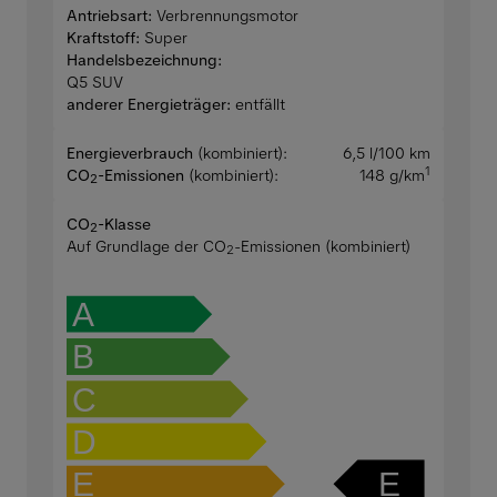
Antriebsart:
Verbrennungsmotor
Kraftstoff:
Super
Handelsbezeichnung:
Q5 SUV
anderer Energieträger:
entfällt
Energieverbrauch
(kombiniert):
6,5 l/100 km
1
CO
-Emissionen
(kombiniert):
148 g/km
2
CO
-Klasse
2
Auf Grundlage der CO
-Emissionen (kombiniert)
2
A
B
C
D
E
E