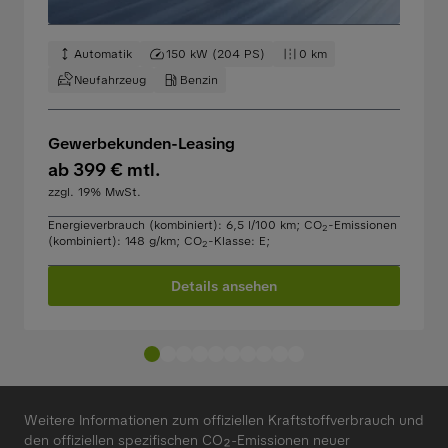
Automatik
150 kW (204 PS)
0 km
Neufahrzeug
Benzin
Gewerbekunden-Leasing
ab 399 € mtl.
zzgl. 19% MwSt.
Energieverbrauch (kombiniert): 6,5 l/100 km
;
CO
-Emissionen
2
(kombiniert): 148 g/km
;
CO
-Klasse: E
;
2
Details ansehen
Weitere Informationen zum offiziellen Kraftstoffverbrauch und
den offiziellen spezifischen CO₂-Emissionen neuer