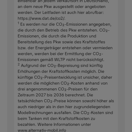
einsehbar an jedem Verkaufsort in Deutschland,
an dem neue Pkw ausgestellt oder angeboten
werden. Der Leitfaden ist auch hier abrufbar:
https://www.dat.de/co2/.
1
Es werden nur die CO₂-Emissionen angegeben,
die durch den Betrieb des Pkw entstehen. CO₂-
Emissionen, die durch die Produktion und
Bereitstellung des Pkw sowie des Kraftstoffes
bzw. der Energieträger entstehen oder vermieden
werden, werden bei der Ermittlung der CO₂-
Emissionen gemäß WLTP nicht berücksichtigt.
2
Aufgrund der CO₂-Bepreisung sind künftig
Erhöhungen der Kraftstoffkosten möglich. Die
künftige CO₂-Preisentwicklung ist unsicher, daher
werden die möglichen CO₂-Kosten anhand von
drei angenommenen CO₂-Preisen für den
Zeitraum 2027 bis 2036 berechnet. Die
tatsächlichen CO₂-Preise können sowohl höher als
auch niedriger als in den hier zugrundeliegenden
Modellrechnungen ausfallen. Die CO₂-Kosten sind
beim Tanken mit den Kraftstoffkosten zu
bezahlen. Weitere Informationen unter
www.alternativ-mobil.info