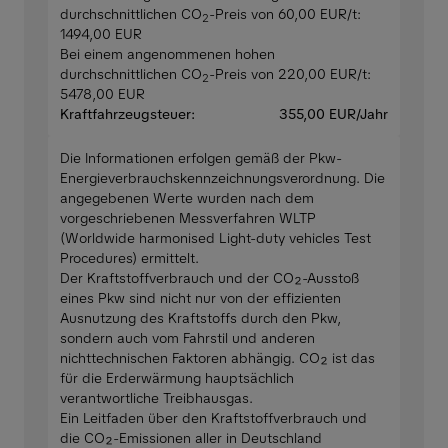
durchschnittlichen CO
-Preis von 60,00 EUR/t:
2
1494,00 EUR
Bei einem angenommenen hohen
durchschnittlichen CO
-Preis von 220,00 EUR/t:
2
5478,00 EUR
Kraftfahrzeugsteuer:
355,00 EUR/Jahr
Die Informationen erfolgen gemäß der Pkw-
Energieverbrauchskennzeichnungsverordnung. Die
angegebenen Werte wurden nach dem
vorgeschriebenen Messverfahren WLTP
(Worldwide harmonised Light-duty vehicles Test
Procedures) ermittelt.
Der Kraftstoffverbrauch und der CO₂-Ausstoß
eines Pkw sind nicht nur von der effizienten
Ausnutzung des Kraftstoffs durch den Pkw,
sondern auch vom Fahrstil und anderen
nichttechnischen Faktoren abhängig. CO₂ ist das
für die Erderwärmung hauptsächlich
verantwortliche Treibhausgas.
Ein Leitfaden über den Kraftstoffverbrauch und
die CO₂-Emissionen aller in Deutschland