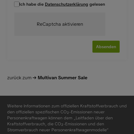
Ich habe die
Datenschutzerklärung
gelesen
ReCaptcha aktivieren
Absenden
zurück zum
Multivan Summer Sale
Weitere Informationen zum offiziellen Kraftstoffverbrauch und
den offiziellen spezifischen CO₂-Emissionen neuer
Personenkraftwagen können dem „Leitfaden über den
Kraftstoffverbrauch, die CO₂-Emissionen und den
Stromverbrauch neuer Personenkraftwagenmodelle“