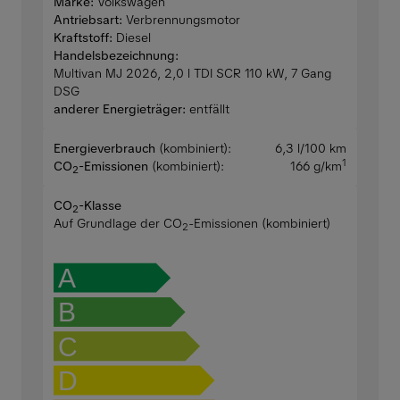
Marke:
Volkswagen
Antriebsart:
Verbrennungsmotor
Kraftstoff:
Diesel
Handelsbezeichnung:
Multivan MJ 2026, 2,0 l TDI SCR 110 kW, 7 Gang
DSG
anderer Energieträger:
entfällt
Energieverbrauch
(kombiniert):
6,3 l/100 km
1
CO
-Emissionen
(kombiniert):
166 g/km
2
CO
-Klasse
2
Auf Grundlage der CO
-Emissionen (kombiniert)
2
A
B
C
D