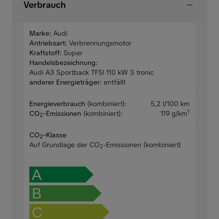
Verbrauch
Marke:
Audi
Antriebsart:
Verbrennungsmotor
Kraftstoff:
Super
Handelsbezeichnung:
Audi A3 Sportback TFSI 110 kW S tronic
anderer Energieträger:
entfällt
Energieverbrauch
(kombiniert):
5,2 l/100 km
1
CO
-Emissionen
(kombiniert):
119 g/km
2
CO
-Klasse
2
Auf Grundlage der CO
-Emissionen (kombiniert)
2
A
B
C