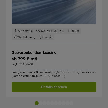
Automatik
150 kW (204 PS)
0 km
Neufahrzeug
Benzin
Gewerbekunden-Leasing
ab 399 € mtl.
zzgl. 19% MwSt.
Energieverbrauch (kombiniert): 6,5 l/100 km
;
CO
-Emissionen
2
(kombiniert): 148 g/km
;
CO
-Klasse: E
;
2
Details ansehen