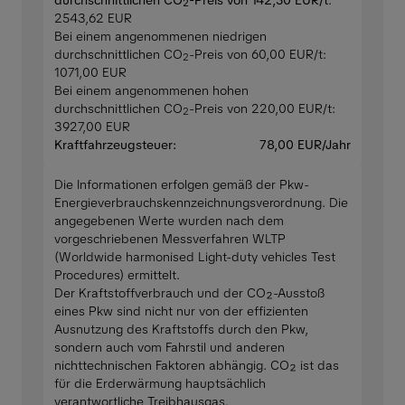
2
2543,62 EUR
Bei einem angenommenen niedrigen
durchschnittlichen CO
-Preis von 60,00 EUR/t:
2
1071,00 EUR
Bei einem angenommenen hohen
durchschnittlichen CO
-Preis von 220,00 EUR/t:
2
3927,00 EUR
Kraftfahrzeugsteuer:
78,00 EUR/Jahr
Die Informationen erfolgen gemäß der Pkw-
Energieverbrauchskennzeichnungsverordnung. Die
angegebenen Werte wurden nach dem
vorgeschriebenen Messverfahren WLTP
(Worldwide harmonised Light-duty vehicles Test
Procedures) ermittelt.
Der Kraftstoffverbrauch und der CO₂-Ausstoß
eines Pkw sind nicht nur von der effizienten
Ausnutzung des Kraftstoffs durch den Pkw,
sondern auch vom Fahrstil und anderen
nichttechnischen Faktoren abhängig. CO₂ ist das
für die Erderwärmung hauptsächlich
verantwortliche Treibhausgas.