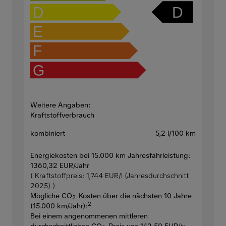
D
D
E
F
G
Weitere Angaben:
Kraftstoffverbrauch
kombiniert
5,2 l/100 km
Energiekosten bei 15.000 km Jahresfahrleistung:
1360,32 EUR/Jahr
( Kraftstoffpreis: 1,744 EUR/l (Jahresdurchschnitt
2025) )
Mögliche CO
-Kosten über die nächsten 10 Jahre
2
2
(15.000 km/Jahr):
Bei einem angenommenen mittleren
durchschnittlichen CO
-Preis von 142,50 EUR/t
: