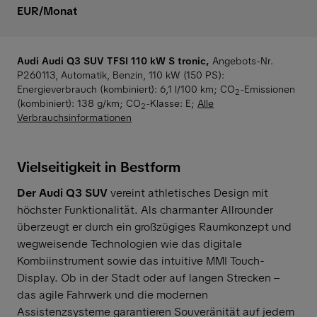
EUR/Monat
Audi Audi Q3 SUV TFSI 110 kW S tronic,
Angebots-Nr.
P260113, Automatik, Benzin, 110 kW (150 PS):
Energieverbrauch (kombiniert): 6,1 l/100 km
;
CO
-Emissionen
2
(kombiniert): 138 g/km
;
CO
-Klasse: E
;
Alle
2
Verbrauchsinformationen
Vielseitigkeit in Bestform
Der Audi Q3 SUV
vereint athletisches Design mit
höchster Funktionalität. Als charmanter Allrounder
überzeugt er durch ein großzügiges Raumkonzept und
wegweisende Technologien wie das digitale
Kombiinstrument sowie das intuitive MMI Touch-
Display. Ob in der Stadt oder auf langen Strecken –
das agile Fahrwerk und die modernen
Assistenzsysteme garantieren Souveränität auf jedem