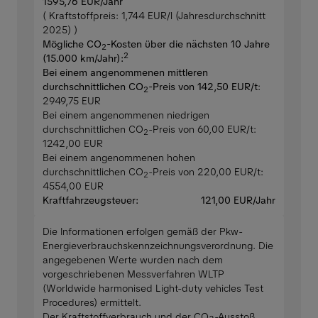
1595,76 EUR/Jahr
( Kraftstoffpreis: 1,744 EUR/l (Jahresdurchschnitt
2025) )
Mögliche CO
-Kosten über die nächsten 10 Jahre
2
2
(15.000 km/Jahr):
Bei einem angenommenen mittleren
durchschnittlichen CO
-Preis von 142,50 EUR/t
:
2
2949,75 EUR
Bei einem angenommenen niedrigen
durchschnittlichen CO
-Preis von 60,00 EUR/t:
2
1242,00 EUR
Bei einem angenommenen hohen
durchschnittlichen CO
-Preis von 220,00 EUR/t:
2
4554,00 EUR
Kraftfahrzeugsteuer:
121,00 EUR/Jahr
Die Informationen erfolgen gemäß der Pkw-
Energieverbrauchskennzeichnungsverordnung. Die
angegebenen Werte wurden nach dem
vorgeschriebenen Messverfahren WLTP
(Worldwide harmonised Light-duty vehicles Test
Procedures) ermittelt.
Der Kraftstoffverbrauch und der CO₂-Ausstoß