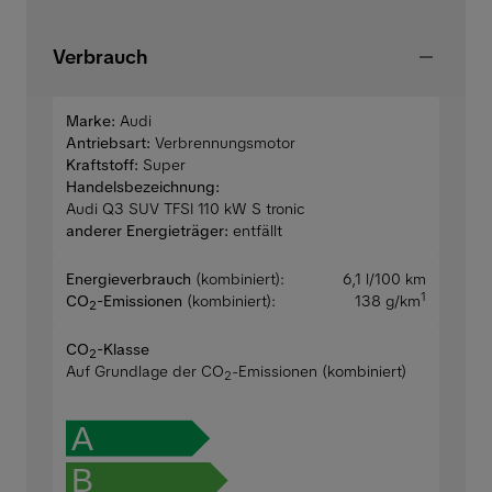
Verbrauch
Marke:
Audi
Antriebsart:
Verbrennungsmotor
Kraftstoff:
Super
Handelsbezeichnung:
Audi Q3 SUV TFSI 110 kW S tronic
anderer Energieträger:
entfällt
Energieverbrauch
(kombiniert):
6,1 l/100 km
1
CO
-Emissionen
(kombiniert):
138 g/km
2
CO
-Klasse
2
Auf Grundlage der CO
-Emissionen (kombiniert)
2
A
B