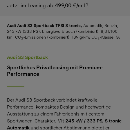
Jetzt im Leasing ab 499,00 €/mtl.¹
Audi Audi S3 Sportback TFSI S tronic,
Automatik, Benzin,
245 kW (333 PS):
Energieverbrauch (kombiniert): 8,3 l/100
km
;
CO
-Emissionen (kombiniert): 189 g/km
;
CO
-Klasse: G
;
2
2
Audi S3 Sportback
Sportliches Privatleasing mit Premium-
Performance
Der Audi S3 Sportback verbindet kraftvolle
Performance, kompaktes Design und hochwertige
Ausstattung zu einem Fahrerlebnis mit echtem
Sportwagen-Charakter. Mit
245 kW / 333 PS
,
S tronic
Automatik
und sportlicher Abstimmung bietet er