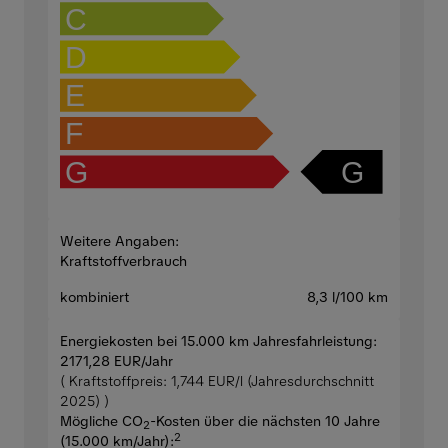
C
D
E
F
G
G
Weitere Angaben:
Kraftstoffverbrauch
kombiniert
8,3 l/100 km
Energiekosten bei 15.000 km Jahresfahrleistung:
2171,28 EUR/Jahr
( Kraftstoffpreis: 1,744 EUR/l (Jahresdurchschnitt
2025) )
Mögliche CO
-Kosten über die nächsten 10 Jahre
2
2
(15.000 km/Jahr):