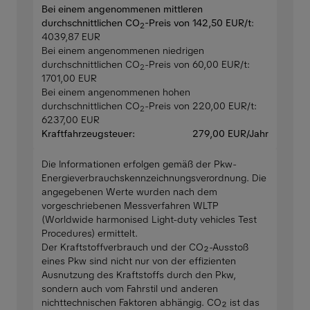
Bei einem angenommenen mittleren
durchschnittlichen CO
-Preis von 142,50 EUR/t
:
2
4039,87 EUR
Bei einem angenommenen niedrigen
durchschnittlichen CO
-Preis von 60,00 EUR/t:
2
1701,00 EUR
Bei einem angenommenen hohen
durchschnittlichen CO
-Preis von 220,00 EUR/t:
2
6237,00 EUR
Kraftfahrzeugsteuer:
279,00 EUR/Jahr
Die Informationen erfolgen gemäß der Pkw-
Energieverbrauchskennzeichnungsverordnung. Die
angegebenen Werte wurden nach dem
vorgeschriebenen Messverfahren WLTP
(Worldwide harmonised Light-duty vehicles Test
Procedures) ermittelt.
Der Kraftstoffverbrauch und der CO₂-Ausstoß
eines Pkw sind nicht nur von der effizienten
Ausnutzung des Kraftstoffs durch den Pkw,
sondern auch vom Fahrstil und anderen
nichttechnischen Faktoren abhängig. CO₂ ist das