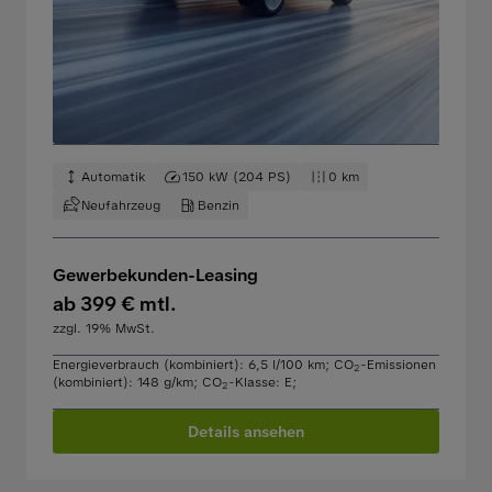
Automatik
150 kW (204 PS)
0 km
Neufahrzeug
Benzin
Gewerbekunden-Leasing
ab 399 € mtl.
zzgl. 19% MwSt.
Energieverbrauch (kombiniert): 6,5 l/100 km
;
CO
-Emissionen
2
(kombiniert): 148 g/km
;
CO
-Klasse: E
;
2
Details ansehen