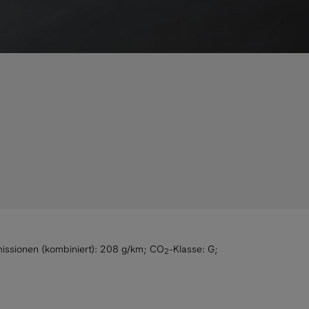
issionen (kombiniert): 208 g/km
;
CO
-Klasse: G
;
2