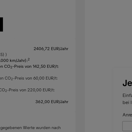
2406,72 EUR/Jahr
5) )
2
5.000 km/Jahr):
en CO
-Preis von 142,50 EUR/t
:
2
hen CO
-Preis von 60,00 EUR/t:
2
Je
 CO
-Preis von 220,00 EUR/t:
2
Einf
362,00 EUR/Jahr
bei 
Anre
angegebenen Werte wurden nach