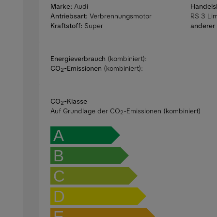
Marke:
Audi
Handels
Antriebsart:
Verbrennungsmotor
RS 3 Li
Kraftstoff:
Super
anderer 
Energieverbrauch
(kombiniert):
CO
-Emissionen
(kombiniert):
2
CO
-Klasse
2
Auf Grundlage der CO
-Emissionen (kombiniert)
2
A
B
C
D
E