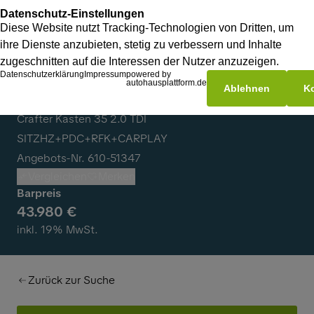
Volkswagen
Crafter Kasten 35 2.0 TDI
SITZHZ+PDC+RFK+CARPLAY
Angebots-Nr. 610-51347
Vergleichen
Merken
Barpreis
43.980 €
inkl. 19% MwSt.
Zurück zur Suche