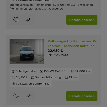
Energieverbrauch (kombiniert): 4,9 l/100 km
;
CO
-Emissionen
2
(kombiniert): 129 g/km
;
CO
-Klasse: D
;
2
Details ansehen
VolkswagenCrafter Kasten 35
EcoProfi Hochdach mittellang
2.0 TDI
22.980 €
inkl. 19% MwSt.
Schaltgetriebe
103 kW (140 PS)
94.000 km
06/2021
Gebrauchtfahrzeug
Diesel
Volkswagen Zentrum Kiel
Details ansehen