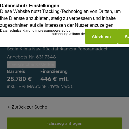
Skoda Scala
Scala Klima Navi Rückfahrkamera Panoramadach
Angebots-Nr. 631-7348
Vergleichen
Merken
Barpreis
Finanzierung
28.780 €
446 € mtl.
inkl. 19% MwSt.
inkl. 19% MwSt.
Zurück zur Suche
Fahrzeug anfragen