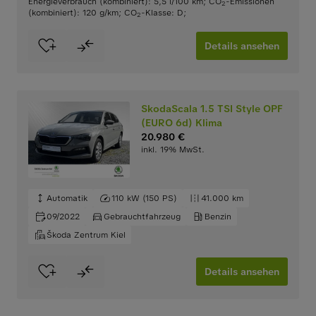
Energieverbrauch (kombiniert): 5,5 l/100 km
;
CO
-Emissionen
2
(kombiniert): 120 g/km
;
CO
-Klasse: D
;
2
Details ansehen
SkodaScala 1.5 TSI Style OPF
(EURO 6d) Klima
20.980 €
inkl. 19% MwSt.
Automatik
110 kW (150 PS)
41.000 km
09/2022
Gebrauchtfahrzeug
Benzin
Škoda Zentrum Kiel
Details ansehen