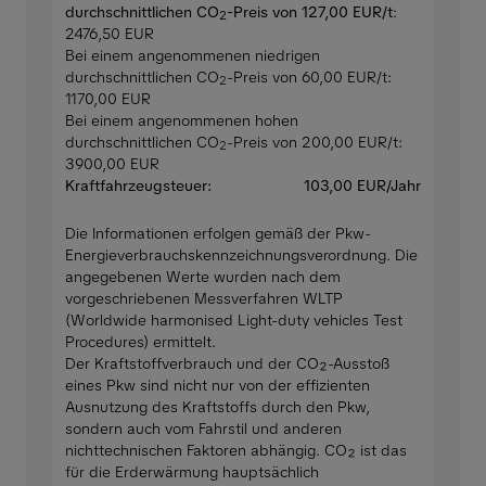
durchschnittlichen CO
-Preis von 127,00 EUR/t
:
2
2476,50 EUR
Bei einem angenommenen niedrigen
durchschnittlichen CO
-Preis von 60,00 EUR/t:
2
1170,00 EUR
Bei einem angenommenen hohen
durchschnittlichen CO
-Preis von 200,00 EUR/t:
2
3900,00 EUR
Kraftfahrzeugsteuer:
103,00 EUR/Jahr
Die Informationen erfolgen gemäß der Pkw-
Energieverbrauchskennzeichnungsverordnung. Die
angegebenen Werte wurden nach dem
vorgeschriebenen Messverfahren WLTP
(Worldwide harmonised Light-duty vehicles Test
Procedures) ermittelt.
Der Kraftstoffverbrauch und der CO₂-Ausstoß
eines Pkw sind nicht nur von der effizienten
Ausnutzung des Kraftstoffs durch den Pkw,
sondern auch vom Fahrstil und anderen
nichttechnischen Faktoren abhängig. CO₂ ist das
für die Erderwärmung hauptsächlich