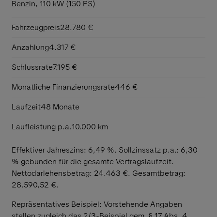
Benzin, 110 kW (150 PS)
Fahrzeugpreis
28.780 €
Anzahlung
4.317 €
Schlussrate
7.195 €
Monatliche Finanzierungsrate
446 €
Laufzeit
48 Monate
Laufleistung p.a.
10.000 km
Effektiver Jahreszins: 6,49 %. Sollzinssatz p.a.: 6,30
%
gebunden für die gesamte Vertragslaufzeit
.
Nettodarlehensbetrag: 24.463 €. Gesamtbetrag:
28.590,52 €.
Repräsentatives Beispiel: Vorstehende Angaben
stellen zugleich das 2/3-Beispiel gem. § 17 Abs. 4