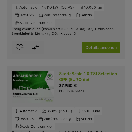
Automatik
110 kW (150 PS)
10.000 km
02/2026
Vorführfahrzeug
Benzin
Škoda Zentrum Kiel
Energieverbrauch (kombiniert): 5,1 l/100 km
;
CO
-Emissionen
2
(kombiniert): 126 g/km
;
CO
-Klasse: D
;
2
Details ansehen
SkodaScala 1.0 TSI Selection
OPF (EURO 6e)
27.980 €
inkl. 19% MwSt.
Automatik
85 kW (116 PS)
15.000 km
05/2026
Vorführfahrzeug
Benzin
Škoda Zentrum Kiel