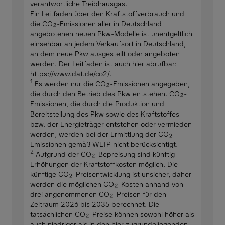
verantwortliche Treibhausgas.
Ein Leitfaden über den Kraftstoffverbrauch und
die CO₂-Emissionen aller in Deutschland
angebotenen neuen Pkw-Modelle ist unentgeltlich
einsehbar an jedem Verkaufsort in Deutschland,
an dem neue Pkw ausgestellt oder angeboten
werden. Der Leitfaden ist auch hier abrufbar:
https://www.dat.de/co2/.
1
Es werden nur die CO₂-Emissionen angegeben,
die durch den Betrieb des Pkw entstehen. CO₂-
Emissionen, die durch die Produktion und
Bereitstellung des Pkw sowie des Kraftstoffes
bzw. der Energieträger entstehen oder vermieden
werden, werden bei der Ermittlung der CO₂-
Emissionen gemäß WLTP nicht berücksichtigt.
2
Aufgrund der CO₂-Bepreisung sind künftig
Erhöhungen der Kraftstoffkosten möglich. Die
künftige CO₂-Preisentwicklung ist unsicher, daher
werden die möglichen CO₂-Kosten anhand von
drei angenommenen CO₂-Preisen für den
Zeitraum 2026 bis 2035 berechnet. Die
tatsächlichen CO₂-Preise können sowohl höher als
auch niedriger als in den hier zugrundeliegenden