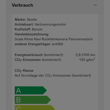
Verbrauch
Marke:
Skoda
Antriebsart:
Verbrennungsmotor
Kraftstoff:
Benzin
Handelsbezeichnung:
Scala Klima Navi Rückfahrkamera Panoramadach
anderer Energieträger:
entfällt
Energieverbrauch
(kombiniert):
5,8 l/100 km
1
CO
-Emissionen
(kombiniert):
130 g/km
2
CO
-Klasse
2
Auf Grundlage der CO
-Emissionen (kombiniert)
2
A
B
C