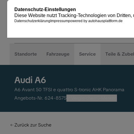
Standorte
Fahrzeuge
Service
Teile & Zube
Audi A6
A6 Avant 50 TFSI e quattro S-tronic AHK Panorama
Angebots-Nr. 624-8575
Vergleichen
Merken
Zurück zur Suche