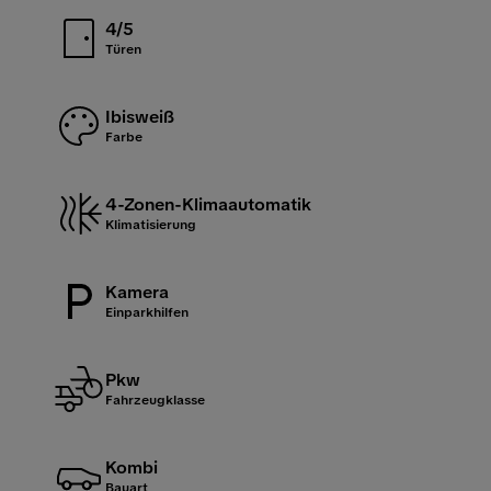
4/5
Türen
Ibisweiß
Farbe
4-Zonen-Klimaautomatik
Klimatisierung
Kamera
Einparkhilfen
Pkw
Fahrzeugklasse
Kombi
Bauart