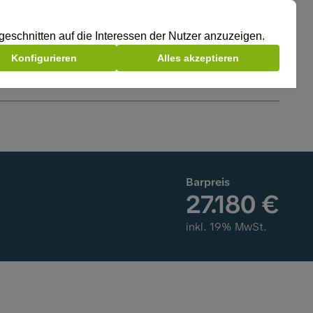
Barpreis
27.180 €
inkl. 19% MwSt.