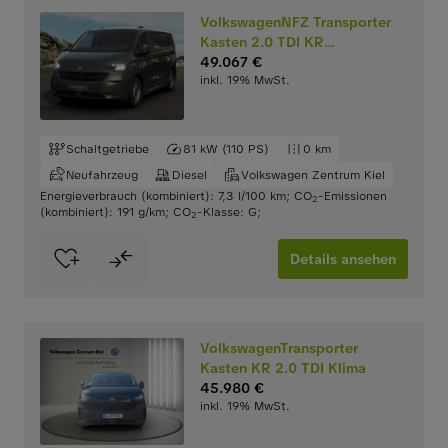
VolkswagenNFZ Transporter
Kasten 2.0 TDI KR
PDC+CARPLAY
49.067 €
inkl. 19% MwSt.
Schaltgetriebe
81 kW (110 PS)
0 km
Neufahrzeug
Diesel
Volkswagen Zentrum Kiel
Energieverbrauch (kombiniert): 7,3 l/100 km
;
CO
-Emissionen
2
(kombiniert): 191 g/km
;
CO
-Klasse: G
;
2
Details ansehen
VolkswagenTransporter
Kasten KR 2.0 TDI Klima
45.980 €
inkl. 19% MwSt.