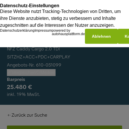
Volkswagen
NFZ Caddy Cargo 2.0 TDI
SITZHZ+ACC+PDC+CARPLAY
Angebots-Nr. 610-051099
Vergleichen
Merken
Barpreis
25.480 €
inkl. 19% MwSt.
Zurück zur Suche