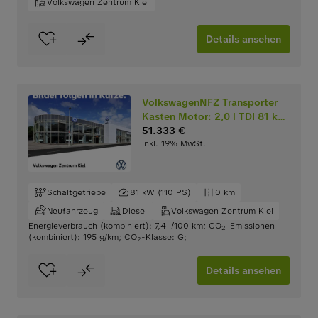
Volkswagen Zentrum Kiel
Details ansehen
VolkswagenNFZ Transporter
Kasten Motor: 2,0 l TDI 81 kW
Getriebe: 6-Gang-
51.333 €
inkl. 19% MwSt.
Schaltgetriebe Radstand:
3100 mm KR
Schaltgetriebe
81 kW (110 PS)
0 km
Neufahrzeug
Diesel
Volkswagen Zentrum Kiel
Energieverbrauch (kombiniert): 7,4 l/100 km
;
CO
-Emissionen
2
(kombiniert): 195 g/km
;
CO
-Klasse: G
;
2
Details ansehen