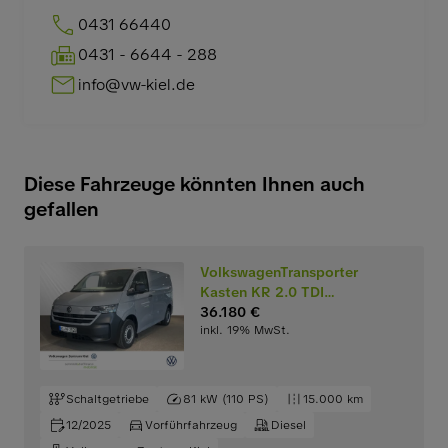
0431 66440
0431 - 6644 - 288
info@vw-kiel.de
Diese Fahrzeuge könnten Ihnen auch
gefallen
VolkswagenTransporter
Kasten KR 2.0 TDI
AHK+PDC+CARPLAY
36.180 €
inkl. 19% MwSt.
Schaltgetriebe
81 kW (110 PS)
15.000 km
12/2025
Vorführfahrzeug
Diesel