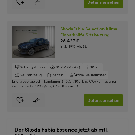
Details ansehen
SkodaFabia Selection Klima
Einparkhilfe Sitzheizung
26.437 €
inkl. 19% MwSt.
Schaltgetriebe
70 kW (95 PS)
10 km
Neufahrzeug
Benzin
Škoda Neumünster
Energieverbrauch (kombiniert): 5,5 l/100 km
;
CO
-Emissionen
2
(kombiniert): 123 g/km
;
CO
-Klasse: D
;
2
Details ansehen
Der Škoda Fabia Essence jetzt ab mtl.