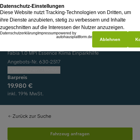
Skoda Fabia
Fabia 1.0 MPI Essence Klima Einparkhilfe
Angebots-Nr. 630-2517
Vergleichen
Merken
Barpreis
19.980 €
inkl. 19% MwSt.
Zurück zur Suche
Fahrzeug anfragen