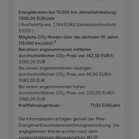
Energiekosten bei 15.000 km Jahresfahrleistung:
1308,00 EUR/Jahr
( Kraftstoffpreis: 1,744 EUR/l (Jahresdurchschnitt
2025) )
Mögliche CO
-Kosten über die nächsten 10 Jahre
2
2
(15.000 km/Jahr):
Bei einem angenommenen mittleren
durchschnittlichen CO
-Preis von 142,50 EUR/t
:
2
2565,00 EUR
Bei einem angenommenen niedrigen
durchschnittlichen CO
-Preis von 60,00 EUR/t:
2
1080,00 EUR
Bei einem angenommenen hohen
durchschnittlichen CO
-Preis von 220,00 EUR/t:
2
3960,00 EUR
Kraftfahrzeugsteuer:
71,00 EUR/Jahr
Die Informationen erfolgen gemäß der Pkw-
Energieverbrauchskennzeichnungsverordnung. Die
angegebenen Werte wurden nach dem
vorgeschriebenen Messverfahren WLTP