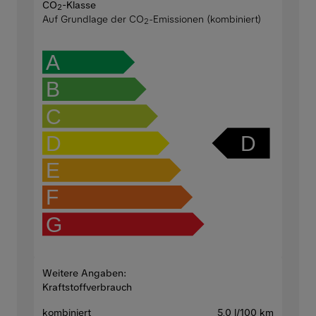
CO
-Klasse
2
Auf Grundlage der CO
-Emissionen (kombiniert)
2
A
B
C
D
D
E
F
G
Weitere Angaben:
Kraftstoffverbrauch
kombiniert
5,0 l/100 km