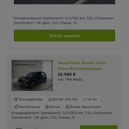
Energieverbrauch (kombiniert): 5,1 l/100 km
;
CO
-Emissionen
2
(kombiniert): 116 g/km
;
CO
-Klasse: D
;
2
Details ansehen
SkodaFabia Monte Carlo
Klima Rückfahrkamera
26.980 €
inkl. 19% MwSt.
Schaltgetriebe
85 kW (116 PS)
10 km
Neufahrzeug
Benzin
Škoda Neumünster
Energieverbrauch (kombiniert): 5,5 l/100 km
;
CO
-Emissionen
2
(kombiniert): 124 g/km
;
CO
-Klasse: D
;
2