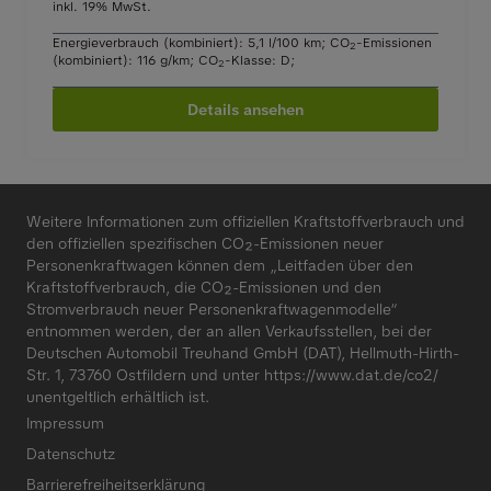
inkl. 19% MwSt.
Energieverbrauch (kombiniert): 5,1 l/100 km
;
CO
-Emissionen
2
(kombiniert): 116 g/km
;
CO
-Klasse: D
;
2
Details ansehen
Weitere Informationen zum offiziellen Kraftstoffverbrauch und
den offiziellen spezifischen CO₂-Emissionen neuer
Personenkraftwagen können dem „Leitfaden über den
Kraftstoffverbrauch, die CO₂-Emissionen und den
Stromverbrauch neuer Personenkraftwagenmodelle“
entnommen werden, der an allen Verkaufsstellen, bei der
Deutschen Automobil Treuhand GmbH (DAT), Hellmuth-Hirth-
Str. 1, 73760 Ostfildern und unter
https://www.dat.de/co2/
unentgeltlich erhältlich ist.
Impressum
Datenschutz
Barrierefreiheitserklärung