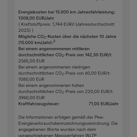
Energiekosten bei 15.000 km Jahresfahrleistung:
1308,00 EUR/Jahr
( Kraftstoffpreis: 1,744 EUR/l (Jahresdurchschnitt
2025) )
Mögliche CO
-Kosten über die nächsten 10 Jahre
2
2
(15.000 km/Jahr):
Bei einem angenommenen mittleren
durchschnittlichen CO
-Preis von 142,50 EUR/t
:
2
2565,00 EUR
Bei einem angenommenen niedrigen
durchschnittlichen CO
-Preis von 60,00 EUR/t:
2
1080,00 EUR
Bei einem angenommenen hohen
durchschnittlichen CO
-Preis von 220,00 EUR/t:
2
3960,00 EUR
Kraftfahrzeugsteuer:
71,00 EUR/Jahr
Die Informationen erfolgen gemäß der Pkw-
Energieverbrauchskennzeichnungsverordnung. Die
angegebenen Werte wurden nach dem
vorgeschriebenen Messverfahren WLTP