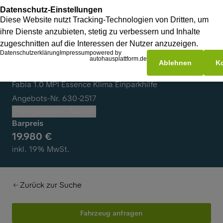
Skoda Fabia
Fabia 1.0 MPI Essence Klima Einparkhilfe
Angebots-Nr. 630-2517
Vergleichen
Merken
Barpreis
19.980 €
inkl. 19% MwSt.
Zurück zur Suche
Fahrzeug anfragen