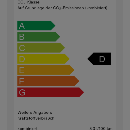
CO
-Klasse
2
Auf Grundlage der CO
-Emissionen (kombiniert)
2
A
B
C
D
D
E
F
G
Weitere Angaben:
Kraftstoffverbrauch
kombiniert
5,0 l/100 km