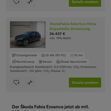
Details ansehen
SkodaFabia Selection Klima
Einparkhilfe Sitzheizung
26.437 €
inkl. 19% MwSt.
Schaltgetriebe
70 kW (95 PS)
10 km
Neufahrzeug
Benzin
Škoda Neumünster
Energieverbrauch (kombiniert): 5,5 l/100 km
;
CO
-Emissionen
2
(kombiniert): 123 g/km
;
CO
-Klasse: D
;
2
Details ansehen
Der Škoda Fabia Essence jetzt ab mtl.