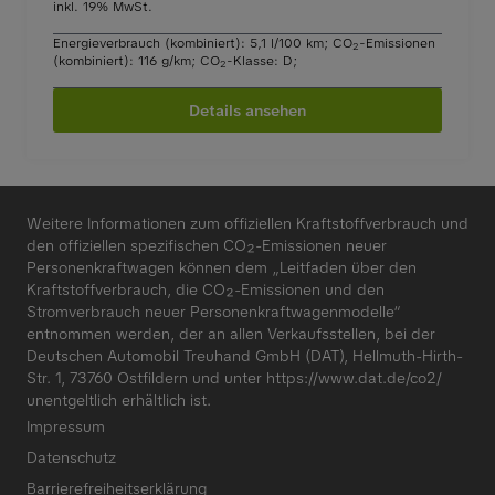
inkl. 19% MwSt.
Energieverbrauch (kombiniert): 5,1 l/100 km
;
CO
-Emissionen
2
(kombiniert): 116 g/km
;
CO
-Klasse: D
;
2
Details ansehen
Weitere Informationen zum offiziellen Kraftstoffverbrauch und
den offiziellen spezifischen CO₂-Emissionen neuer
Personenkraftwagen können dem „Leitfaden über den
Kraftstoffverbrauch, die CO₂-Emissionen und den
Stromverbrauch neuer Personenkraftwagenmodelle“
entnommen werden, der an allen Verkaufsstellen, bei der
Deutschen Automobil Treuhand GmbH (DAT), Hellmuth-Hirth-
Str. 1, 73760 Ostfildern und unter
https://www.dat.de/co2/
unentgeltlich erhältlich ist.
Impressum
Datenschutz
Barrierefreiheitserklärung