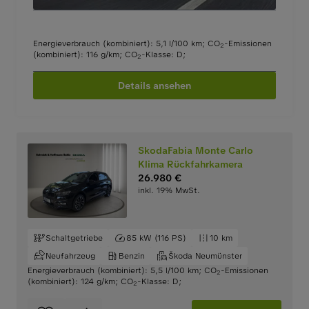
Energieverbrauch (kombiniert): 5,1 l/100 km
;
CO
-Emissionen
2
(kombiniert): 116 g/km
;
CO
-Klasse: D
;
2
Details ansehen
SkodaFabia Monte Carlo
Klima Rückfahrkamera
26.980 €
inkl. 19% MwSt.
Schaltgetriebe
85 kW (116 PS)
10 km
Neufahrzeug
Benzin
Škoda Neumünster
Energieverbrauch (kombiniert): 5,5 l/100 km
;
CO
-Emissionen
2
(kombiniert): 124 g/km
;
CO
-Klasse: D
;
2