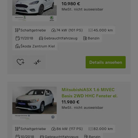
10.980 €
MwSt. nicht ausweisbar
Schaltgetriebe
74 kW (101 PS)
45.000 km
11/2018
Gebrauchtfahrzeug
Benzin
Škoda Zentrum Kiel
Details ansehen
MitsubishiASX 1.6 MIVEC
Basis 2WD HHC Fenster el.
11.980 €
MwSt. nicht ausweisbar
Schaltgetriebe
86 kW (117 PS)
82.000 km
10/2018
Gebrauchtfahrzeug
Benzin