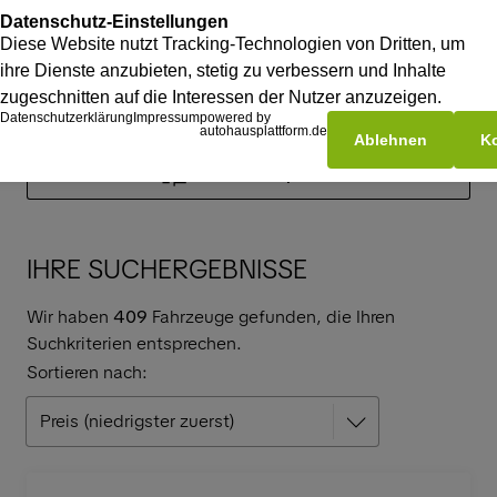
Suchfilter anpassen
IHRE SUCHERGEBNISSE
Wir haben
409
Fahrzeuge gefunden, die Ihren
Suchkriterien entsprechen.
Sortieren nach: