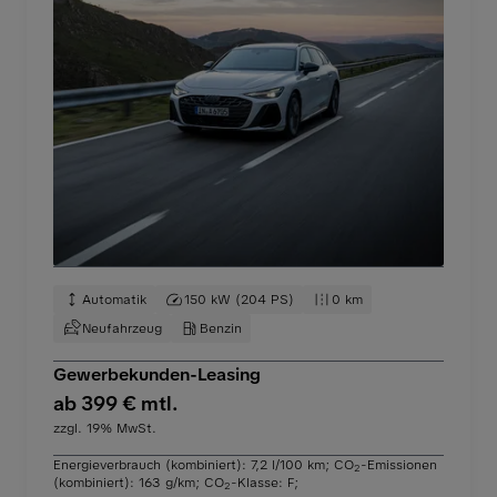
Automatik
150 kW (204 PS)
0 km
Neufahrzeug
Benzin
Gewerbekunden-Leasing
ab 399 € mtl.
zzgl. 19% MwSt.
Energieverbrauch (kombiniert): 7,2 l/100 km
;
CO
-Emissionen
2
(kombiniert): 163 g/km
;
CO
-Klasse: F
;
2