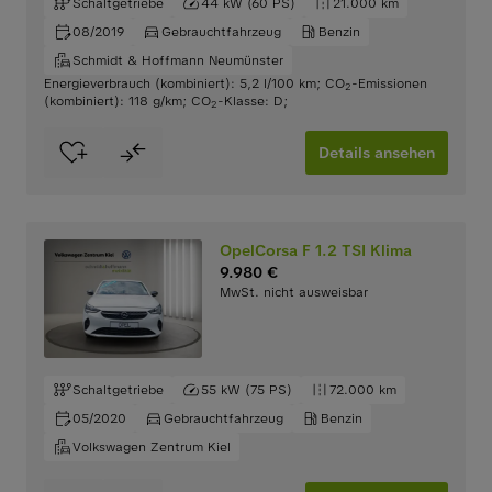
Schaltgetriebe
44 kW (60 PS)
21.000 km
08/2019
Gebrauchtfahrzeug
Benzin
Schmidt & Hoffmann Neumünster
Energieverbrauch (kombiniert): 5,2 l/100 km
;
CO
-Emissionen
2
(kombiniert): 118 g/km
;
CO
-Klasse: D
;
2
Details ansehen
OpelCorsa F 1.2 TSI Klima
9.980 €
MwSt. nicht ausweisbar
Schaltgetriebe
55 kW (75 PS)
72.000 km
05/2020
Gebrauchtfahrzeug
Benzin
Volkswagen Zentrum Kiel