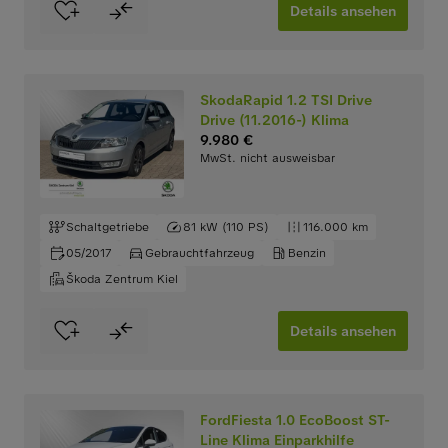
Details ansehen
SkodaRapid 1.2 TSI Drive
Drive (11.2016-) Klima
9.980 €
MwSt. nicht ausweisbar
Schaltgetriebe
81 kW (110 PS)
116.000 km
05/2017
Gebrauchtfahrzeug
Benzin
Škoda Zentrum Kiel
Details ansehen
FordFiesta 1.0 EcoBoost ST-
Line Klima Einparkhilfe