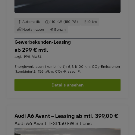
Automatik
110 kW (150 PS)
0 km
Neufahrzeug
Benzin
Gewerbekunden-Leasing
ab 299 € mtl.
zzgl. 19% MwSt.
Energieverbrauch (kombiniert): 6,8 l/100 km
;
CO
-Emissionen
2
(kombiniert): 156 g/km
;
CO
-Klasse: F
;
2
Details ansehen
Audi A6 Avant – Leasing ab mtl. 399,00 €
Audi A6 Avant TFSI 150 kW S tronic