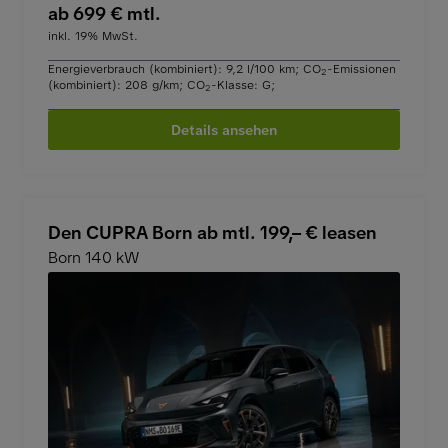
ab 699 € mtl.
inkl. 19% MwSt.
Energieverbrauch (kombiniert): 9,2 l/100 km
;
CO
-Emissionen
2
(kombiniert): 208 g/km
;
CO
-Klasse: G
;
2
Details ansehen
Den CUPRA Born ab mtl. 199,– € leasen
Born 140 kW