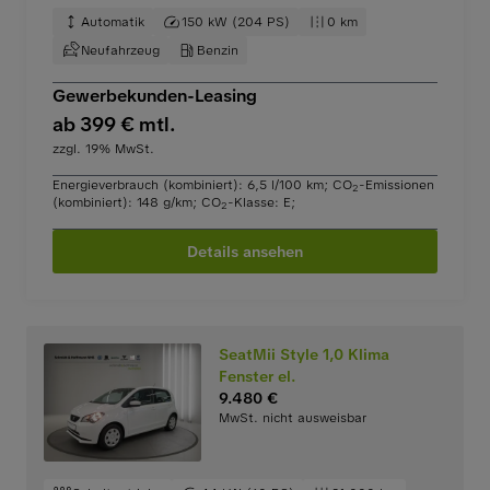
Automatik
150 kW (204 PS)
0 km
Neufahrzeug
Benzin
Gewerbekunden-Leasing
ab 399 € mtl.
zzgl. 19% MwSt.
Energieverbrauch (kombiniert): 6,5 l/100 km
;
CO
-Emissionen
2
(kombiniert): 148 g/km
;
CO
-Klasse: E
;
2
Details ansehen
SeatMii Style 1,0 Klima
Fenster el.
9.480 €
MwSt. nicht ausweisbar