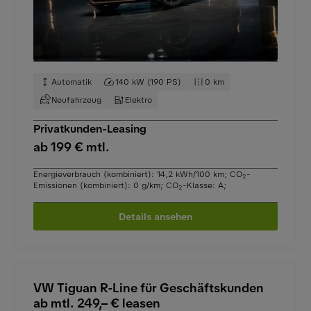
Automatik
140 kW (190 PS)
0 km
Neufahrzeug
Elektro
Privatkunden-Leasing
ab 199 € mtl.
Energieverbrauch (kombiniert): 14,2 kWh/100 km
;
CO
-
2
Emissionen (kombiniert): 0 g/km
;
CO
-Klasse: A
;
2
Details ansehen
VW Tiguan R-Line für Geschäftskunden
ab mtl. 249,– € leasen