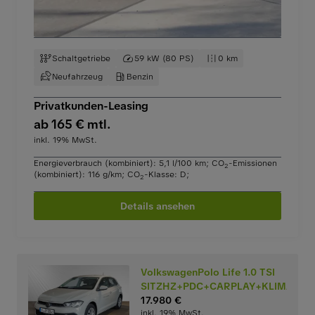
Schaltgetriebe
59 kW (80 PS)
0 km
Neufahrzeug
Benzin
Privatkunden-Leasing
ab 165 € mtl.
inkl. 19% MwSt.
Energieverbrauch (kombiniert): 5,1 l/100 km
;
CO
-Emissionen
2
(kombiniert): 116 g/km
;
CO
-Klasse: D
;
2
Details ansehen
VolkswagenPolo Life 1.0 TSI
SITZHZ+PDC+CARPLAY+KLIMA
17.980 €
inkl. 19% MwSt.