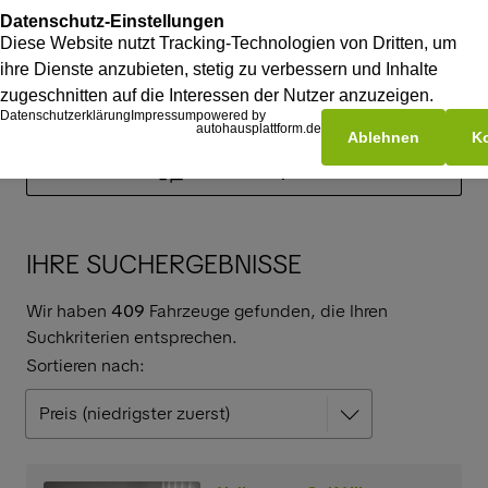
Suchfilter anpassen
IHRE SUCHERGEBNISSE
Wir haben
409
Fahrzeuge gefunden, die Ihren
Suchkriterien entsprechen.
Sortieren nach: