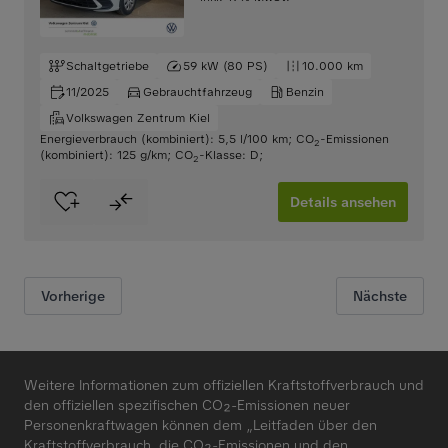
Schaltgetriebe
59 kW (80 PS)
10.000 km
11/2025
Gebrauchtfahrzeug
Benzin
Volkswagen Zentrum Kiel
Energieverbrauch (kombiniert): 5,5 l/100 km
;
CO
-Emissionen
2
(kombiniert): 125 g/km
;
CO
-Klasse: D
;
2
Details ansehen
Vorherige
Nächste
Weitere Informationen zum offiziellen Kraftstoffverbrauch und
den offiziellen spezifischen CO₂-Emissionen neuer
Personenkraftwagen können dem „Leitfaden über den
Kraftstoffverbrauch, die CO₂-Emissionen und den