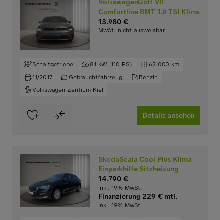
VolkswagenGolf VII
Comfortline BMT 1.0 TSI Klima
13.980 €
MwSt. nicht ausweisbar
Schaltgetriebe
81 kW (110 PS)
62.000 km
11/2017
Gebrauchtfahrzeug
Benzin
Volkswagen Zentrum Kiel
Details ansehen
SkodaScala Cool Plus Klima
Einparkhilfe Sitzheizung
14.790 €
inkl. 19% MwSt.
Finanzierung 229 € mtl.
inkl. 19% MwSt.