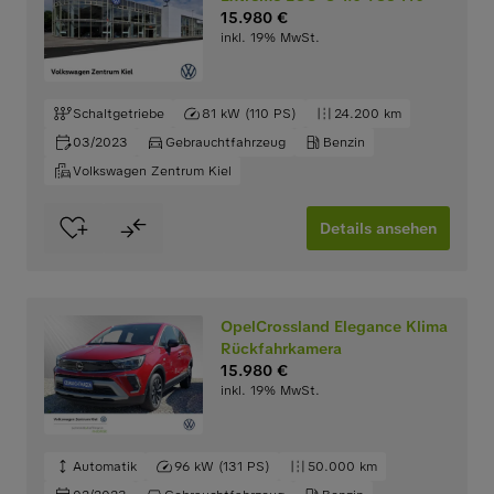
15.980 €
inkl. 19% MwSt.
Schaltgetriebe
81 kW (110 PS)
24.200 km
03/2023
Gebrauchtfahrzeug
Benzin
Volkswagen Zentrum Kiel
Details ansehen
OpelCrossland Elegance Klima
Rückfahrkamera
15.980 €
inkl. 19% MwSt.
Automatik
96 kW (131 PS)
50.000 km