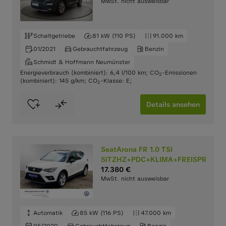
MwSt. nicht ausweisbar
Schaltgetriebe
81 kW (110 PS)
91.000 km
01/2021
Gebrauchtfahrzeug
Benzin
Schmidt & Hoffmann Neumünster
Energieverbrauch (kombiniert): 6,4 l/100 km
;
CO
-Emissionen
2
(kombiniert): 145 g/km
;
CO
-Klasse: E
;
2
Details ansehen
SeatArona FR 1.0 TSI
SITZHZ+PDC+KLIMA+FREISPRECH
17.380 €
MwSt. nicht ausweisbar
Automatik
85 kW (116 PS)
47.000 km