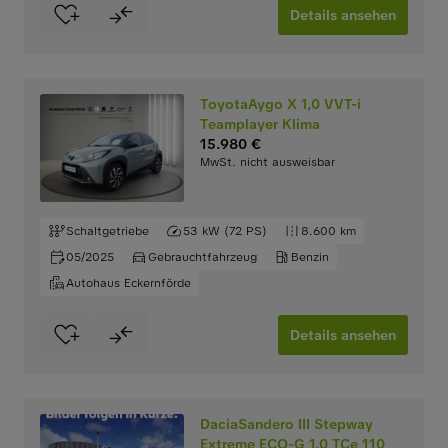
Details ansehen
ToyotaAygo X 1,0 VVT-i
Teamplayer Klima
15.980 €
MwSt. nicht ausweisbar
Schaltgetriebe
53 kW (72 PS)
8.600 km
05/2025
Gebrauchtfahrzeug
Benzin
Autohaus Eckernförde
Details ansehen
DaciaSandero III Stepway
Extreme ECO-G 1.0 TCe 110