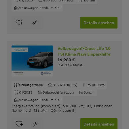
02/2023
Gebrauchtfahrzeug
Benzin
Volkswagen Zentrum Kiel
Details ansehen
VolkswagenT-Cross Life 1.0
TSI Klima Navi Einparkhilfe
16.980 €
inkl. 19% MwSt.
Schaltgetriebe
81 kW (110 PS)
76.000 km
01/2023
Gebrauchtfahrzeug
Benzin
Volkswagen Zentrum Kiel
Energieverbrauch (kombiniert): 6,0 l/100 km
;
CO
-Emissionen
2
(kombiniert): 136 g/km
;
CO
-Klasse: E
;
2
Details ansehen