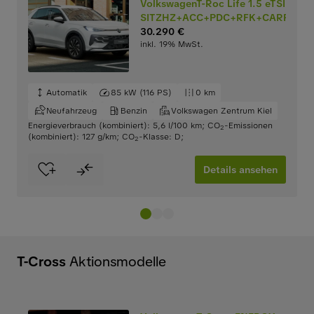
VolkswagenT-Roc Life 1.5 eTSI
SITZHZ+ACC+PDC+RFK+CARPLAY
30.290 €
inkl. 19% MwSt.
Automatik
85 kW (116 PS)
0 km
Neufahrzeug
Benzin
Volkswagen Zentrum Kiel
Energieverbrauch (kombiniert): 5,6 l/100 km
;
CO
-Emissionen
2
(kombiniert): 127 g/km
;
CO
-Klasse: D
;
2
Details ansehen
T-Cross
Aktionsmodelle