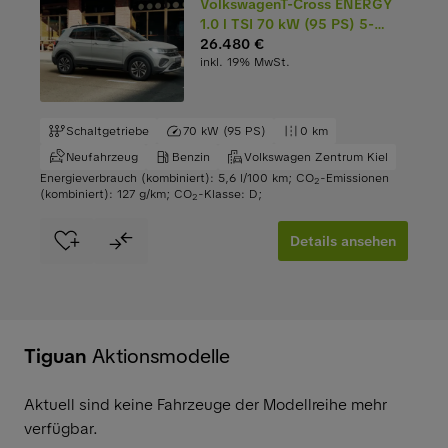
VolkswagenT-Cross ENERGY
1.0 l TSI 70 kW (95 PS) 5-
Gang
26.480 €
inkl. 19% MwSt.
Schaltgetriebe
70 kW (95 PS)
0 km
Neufahrzeug
Benzin
Volkswagen Zentrum Kiel
Energieverbrauch (kombiniert): 5,6 l/100 km
;
CO
-Emissionen
2
(kombiniert): 127 g/km
;
CO
-Klasse: D
;
2
Details ansehen
Tiguan
Aktionsmodelle
Aktuell sind keine Fahrzeuge der Modellreihe mehr
verfügbar.