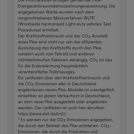
Die Informationen erfolgen gemäß der Pkw-
Energieverbrauchskennzeichnungsverordnung. Die
angegebenen Werte wurden nach dem
vorgeschriebenen Messverfahren WLTP
(Worldwide harmonised Light-duty vehicles Test
Procedures) ermittelt.
Der Kraftstoffverbrauch und der CO₂-Ausstoß
eines Pkw sind nicht nur von der effizienten
Ausnutzung des Kraftstoffs durch den Pkw,
sondern auch vom Fahrstil und anderen
nichttechnischen Faktoren abhängig. CO₂ ist das
für die Erderwärmung hauptsächlich
verantwortliche Treibhausgas.
Ein Leitfaden über den Kraftstoffverbrauch und
die CO₂-Emissionen aller in Deutschland
angebotenen neuen Pkw-Modelle ist unentgeltlich
einsehbar an jedem Verkaufsort in Deutschland,
an dem neue Pkw ausgestellt oder angeboten
werden. Der Leitfaden ist auch hier abrufbar:
https://www.dat.de/co2/.
1
Es werden nur die CO₂-Emissionen angegeben,
die durch den Betrieb des Pkw entstehen. CO₂-
Emissionen, die durch die Produktion und