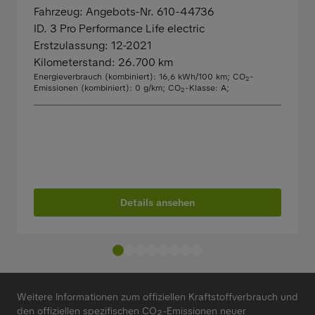
Fahrzeug: Angebots-Nr. 610-44736
ID. 3 Pro Performance Life electric
Erstzulassung: 12-2021
Kilometerstand: 26.700 km
Energieverbrauch (kombiniert): 16,6 kWh/100 km
;
CO
-
2
Emissionen (kombiniert): 0 g/km
;
CO
-Klasse: A
;
2
Details ansehen
Weitere Informationen zum offiziellen Kraftstoffverbrauch und
den offiziellen spezifischen CO₂-Emissionen neuer