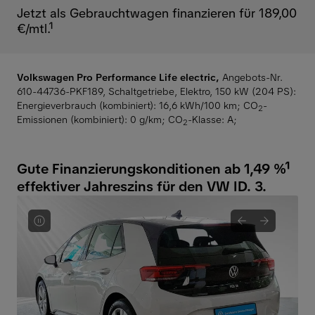
Jetzt als Gebrauchtwagen finanzieren für 189,00
€/mtl.¹
Volkswagen Pro Performance Life electric,
Angebots-Nr.
610-44736-PKF189, Schaltgetriebe, Elektro, 150 kW (204 PS):
Energieverbrauch (kombiniert): 16,6 kWh/100 km
;
CO
-
2
Emissionen (kombiniert): 0 g/km
;
CO
-Klasse: A
;
2
Gute Finanzierungskonditionen ab 1,49 %¹
effektiver Jahreszins für den VW ID. 3.