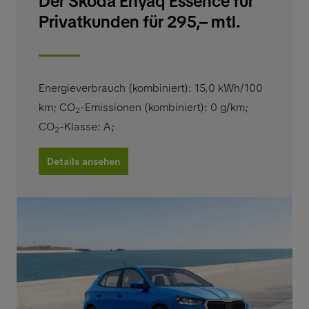
Der Škoda Enyaq Essence für
Privatkunden für 295,– mtl.
Energieverbrauch (kombiniert): 15,0 kWh/100
km
;
CO
-Emissionen (kombiniert): 0 g/km
;
2
CO
-Klasse: A
;
2
Details ansehen