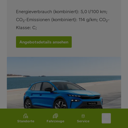
Energieverbrauch (kombiniert): 5,0 l/100 km
;
CO
-Emissionen (kombiniert): 114 g/km
;
CO
-
2
2
Klasse: C
;
Angebotsdetails ansehen
Standorte
Fahrzeuge
Service
Menü