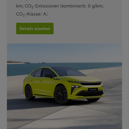
km
;
CO
-Emissionen (kombiniert): 0 g/km
;
2
CO
-Klasse: A
;
2
Details ansehen