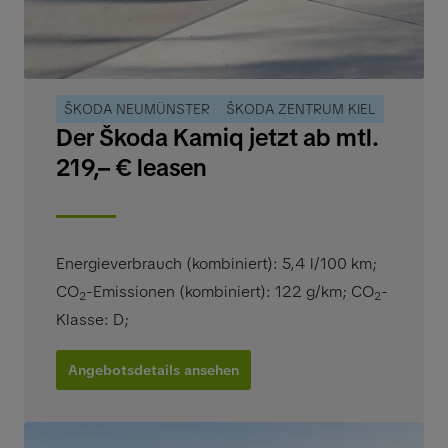
ŠKODA NEUMÜNSTER
ŠKODA ZENTRUM KIEL
Der Škoda Kamiq jetzt ab mtl.
219,– € leasen
Energieverbrauch (kombiniert): 5,4 l/100 km
;
CO
-Emissionen (kombiniert): 122 g/km
;
CO
-
2
2
Klasse: D
;
Angebotsdetails ansehen