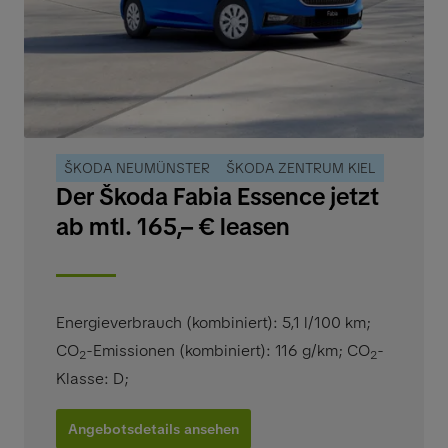
ŠKODA NEUMÜNSTER
ŠKODA ZENTRUM KIEL
Der Škoda Fabia Essence jetzt
ab mtl. 165,– € leasen
Energieverbrauch (kombiniert): 5,1 l/100 km
;
CO
-Emissionen (kombiniert): 116 g/km
;
CO
-
2
2
Klasse: D
;
Angebotsdetails ansehen