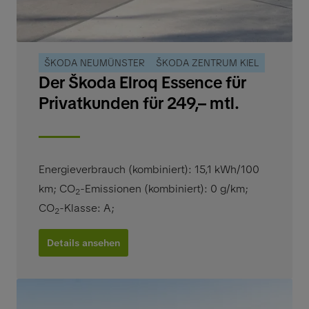
ŠKODA NEUMÜNSTER
ŠKODA ZENTRUM KIEL
Der Škoda Elroq Essence für
Privatkunden für 249,– mtl.
Energieverbrauch (kombiniert): 15,1 kWh/100
km
;
CO
-Emissionen (kombiniert): 0 g/km
;
2
CO
-Klasse: A
;
2
Details ansehen