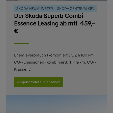
ŠKODA NEUMÜNSTER
ŠKODA ZENTRUM KIEL
Der Škoda Superb Combi
Essence Leasing ab mtl. 459,–
€
Energieverbrauch (kombiniert): 5,2 l/100 km
;
CO
-Emissionen (kombiniert): 117 g/km
;
CO
-
2
2
Klasse: D
;
Angebotsdetails ansehen