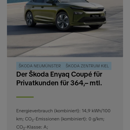
ŠKODA NEUMÜNSTER
ŠKODA ZENTRUM KIEL
Der Škoda Enyaq Coupé für
Privatkunden für 364,– mtl.
Energieverbrauch (kombiniert): 14,9 kWh/100
km
;
CO
-Emissionen (kombiniert): 0 g/km
;
2
CO
-Klasse: A
;
2