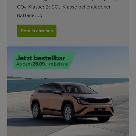
CO
-Klasse: B
;
CO
-Klasse bei entladener
2
2
Batterie: C
;
Details ansehen